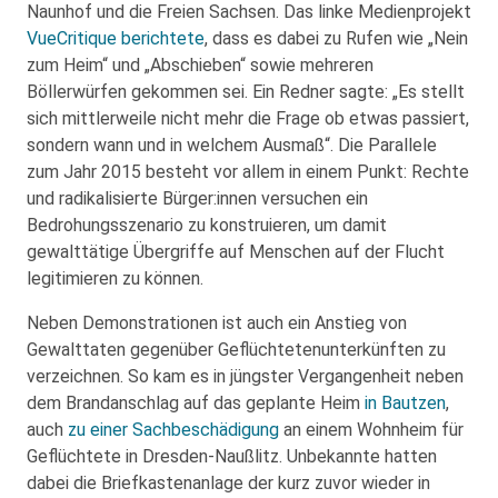
Naunhof und die Freien Sachsen. Das linke Medienprojekt
VueCritique berichtete
, dass es dabei zu Rufen wie „Nein
zum Heim“ und „Abschieben“ sowie mehreren
Böllerwürfen gekommen sei. Ein Redner sagte: „Es stellt
sich mittlerweile nicht mehr die Frage ob etwas passiert,
sondern wann und in welchem Ausmaß“. Die Parallele
zum Jahr 2015 besteht vor allem in einem Punkt: Rechte
und radikalisierte Bürger:innen versuchen ein
Bedrohungsszenario zu konstruieren, um damit
gewalttätige Übergriffe auf Menschen auf der Flucht
legitimieren zu können.
Neben Demonstrationen ist auch ein Anstieg von
Gewalttaten gegenüber Geflüchtetenunterkünften zu
verzeichnen. So kam es in jüngster Vergangenheit neben
dem Brandanschlag auf das geplante Heim
in Bautzen
,
auch
zu einer Sachbeschädigung
an einem Wohnheim für
Geflüchtete in Dresden-Naußlitz. Unbekannte hatten
dabei die Briefkastenanlage der kurz zuvor wieder in