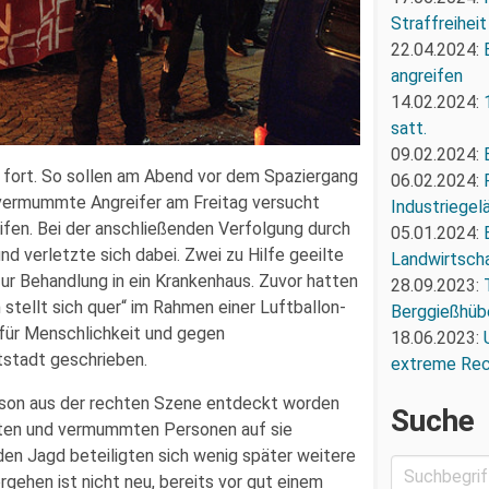
Straffreiheit
22.04.2024:
angreifen
14.02.2024:
satt.
09.02.2024:
 fort. So sollen am Abend vor dem Spaziergang
06.02.2024:
vermummte Angreifer am Freitag versucht
Industriegel
ifen. Bei der anschließenden Verfolgung durch
05.01.2024:
d verletzte sich dabei. Zwei zu Hilfe geeilte
Landwirtscha
zur Behandlung in ein Krankenhaus. Zuvor hatten
28.09.2023:
stellt sich quer“ im Rahmen einer Luftballon-
Berggießhüb
für Menschlichkeit und gegen
18.06.2023:
tstadt geschrieben.
extreme Re
rson aus der rechten Szene entdeckt worden
Suche
eten und vermummten Personen auf sie
nden Jagd beteiligten sich wenig später weitere
ehen ist nicht neu, bereits vor gut einem