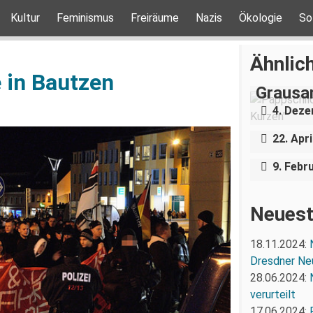
Kultur
Feminismus
Freiräume
Nazis
Ökologie
So
„Teilha
Ähnlich
Demonst
e in Bautzen
Grausa
Bundesp
4. Dez
ungestö
Bautzen
22. Apri
Messer
9. Febr
Neuest
18.11.2024:
Dresdner Ne
28.06.2024:
verurteilt
17.06.2024: