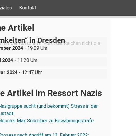
ziales
Kontakt
be ist nicht verhandelbar“–
e Artikel
ration gegen „Liste der
mkeiten“ in Dresden
olizei lässt Neonazis
ember 2024
- 19:09 Uhr
rt reisen und angreifen
: Neonazis erfinden
l 2024
- 11:20 Uhr
attacken!
uar 2024
- 12:47 Uhr
e Artikel im Ressort Nazis
Nazigruppe sucht (und bekommt) Stress in der
ustadt
Neonazi Max Schreiber zu Bewährungsstrafe
Prozess nach Angriff am 13. Februar 2022: