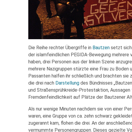
Die Reihe rechter Übergriffe in
Bautzen
setzt sich
der islamfeindlichen PEGIDA-Bewegung mehrere 
haben, drei Personen aus der linken Szene anzugre
mehrere Nazigruppen stürzte eine Frau zu Boden un
Passanten halfen ihr schließlich und brachten sie 
die drei nach
Darstellung
des Bündnisses „Bautzen 
und Straßensprühkreide-Protestaktion, Aussagen 
Fremdenfeindlichkeit auf Plätze der Bautzener Al
Als nur wenige Minuten nachdem sie von einer Pe
waren, eine Gruppe von ca. zehn schwarz gekleid
zugerannt kam, flohen die drei. An der anschließe
vermummte Personengruppen. Dieses gezielte Vorg