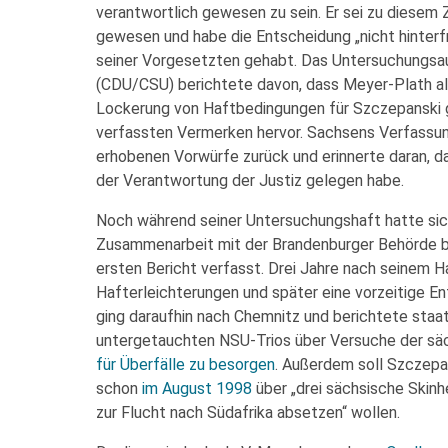
verantwortlich gewesen zu sein. Er sei zu diesem
gewesen und habe die Entscheidung „nicht hinterfr
seiner Vorgesetzten gehabt. Das Untersuchungs
(CDU/CSU) berichtete davon, dass Meyer-Plath als
Lockerung von Haftbedingungen für Szczepanski g
verfassten Vermerken hervor. Sachsens Verfassun
erhobenen Vorwürfe zurück und erinnerte daran, da
der Verantwortung der Justiz gelegen habe.
Noch während seiner Untersuchungshaft hatte sich
Zusammenarbeit mit der Brandenburger Behörde be
ersten Bericht verfasst. Drei Jahre nach seinem H
Hafterleichterungen und später eine vorzeitige Ent
ging daraufhin nach Chemnitz und berichtete staa
untergetauchten NSU-Trios über Versuche der s
für Überfälle zu besorgen
. Außerdem soll Szczep
schon
im August 1998
über „drei sächsische Skinh
zur Flucht nach Südafrika absetzen“ wollen.