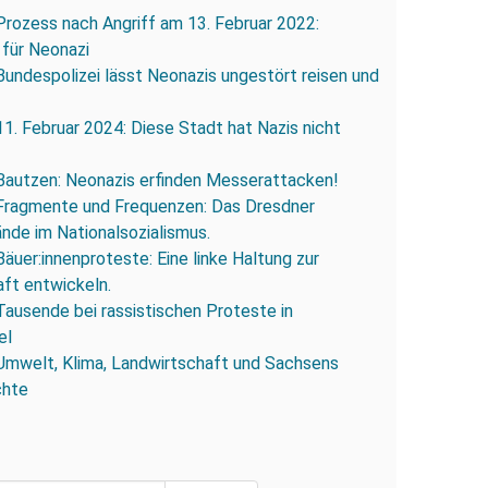
Prozess nach Angriff am 13. Februar 2022:
 für Neonazi
Bundespolizei lässt Neonazis ungestört reisen und
11. Februar 2024: Diese Stadt hat Nazis nicht
Bautzen: Neonazis erfinden Messerattacken!
Fragmente und Frequenzen: Das Dresdner
ände im Nationalsozialismus.
Bäuer:innenproteste: Eine linke Haltung zur
ft entwickeln.
Tausende bei rassistischen Proteste in
el
Umwelt, Klima, Landwirtschaft und Sachsens
chte