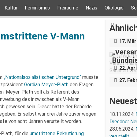
Kultur
Feminismus
Freiräume
Nazis
Ökologie
So
Über e
Holoca
Ähnlich
Dresde
 umstrittene V-Mann
17. Mär
„Versam
Das Ge
Bündnis
Landesj
22. Apri
Conni e
um
„Nationalsozialistischen Untergrund“
musste
27. Feb
tzpräsident
Gordian Meyer-Plath
den Fragen
en. Meyer-Plath soll als Referent des
Neuest
Anwerbung des inzwischen als V-Mann
ch gewesen sein. Dieser hatte der Behörde
egeben. Er selbst war drei Jahre zuvor wegen
18.11.2024:
afe von acht Jahren verurteilt worden.
Dresdner Ne
28.06.2024:
lath, für die
umstrittene Rekrutierung
verurteilt