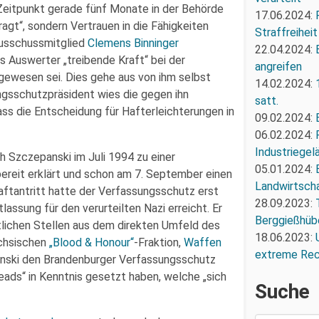
 Zeitpunkt gerade fünf Monate in der Behörde
17.06.2024:
agt“, sondern Vertrauen in die Fähigkeiten
Straffreiheit
ausschussmitglied
Clemens Binninger
22.04.2024:
 Auswerter „treibende Kraft“ bei der
angreifen
ewesen sei. Dies gehe aus von ihm selbst
14.02.2024:
gsschutzpräsident wies die gegen ihn
satt.
ss die Entscheidung für Hafterleichterungen in
09.02.2024:
06.02.2024:
Industriegel
 Szczepanski im Juli 1994 zu einer
05.01.2024:
reit erklärt und schon am 7. September einen
Landwirtscha
aftantritt hatte der Verfassungsschutz erst
28.09.2023:
lassung für den verurteilten Nazi erreicht. Er
Berggießhüb
tlichen Stellen aus dem direkten Umfeld des
18.06.2023:
ächsischen
„Blood & Honour“
-Fraktion,
Waffen
extreme Re
anski den Brandenburger Verfassungsschutz
eads“ in Kenntnis gesetzt haben, welche „sich
Suche