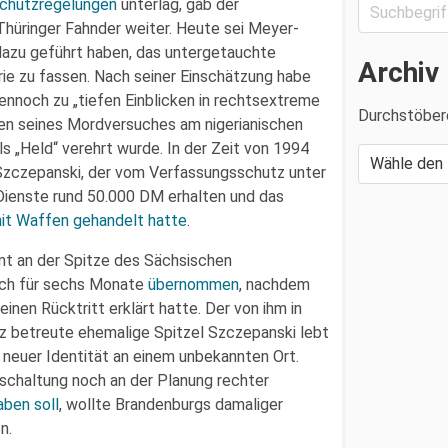
schutzregelungen
unterlag, gab der
hüringer Fahnder weiter. Heute sei Meyer-
t dazu geführt haben, das untergetauchte
Archiv
rie zu fassen. Nach seiner Einschätzung habe
nnoch zu „tiefen Einblicken in rechtsextreme
Durchstöber
gen seines Mordversuches am nigerianischen
s „Held“ verehrt wurde. In der Zeit von 1994
e Szczepanski, der vom Verfassungsschutz unter
Dienste rund 50.000 DM erhalten und das
it Waffen gehandelt hatte
.
t an der Spitze des Sächsischen
ch für sechs Monate
übernommen
, nachdem
nen Rücktritt erklärt hatte. Der von ihm in
z betreute ehemalige Spitzel Szczepanski lebt
 neuer Identität an einem unbekannten Ort.
Abschaltung noch an der Planung rechter
aben soll
, wollte Brandenburgs damaliger
n.