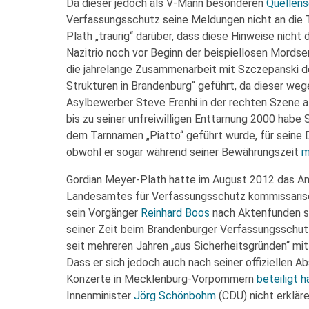
Da dieser jedoch als V-Mann besonderen
Quellen
Verfassungsschutz seine Meldungen nicht an die T
Plath „traurig“ darüber, dass diese Hinweise nich
Nazitrio noch vor Beginn der beispiellosen Mordse
die jahrelange Zusammenarbeit mit Szczepanski de
Strukturen in Brandenburg“ geführt, da dieser we
Asylbewerber Steve Erenhi in der rechten Szene al
bis zu seiner unfreiwilligen Enttarnung 2000 hab
dem Tarnnamen „Piatto“ geführt wurde, für seine 
obwohl er sogar während seiner Bewährungszeit
m
Gordian Meyer-Plath hatte im August 2012 das Am
Landesamtes für Verfassungsschutz kommissaris
sein Vorgänger
Reinhard Boos
nach Aktenfunden sei
seiner Zeit beim Brandenburger Verfassungsschut
seit mehreren Jahren „aus Sicherheitsgründen“ mit
Dass er sich jedoch auch nach seiner offiziellen 
Konzerte in Mecklenburg-Vorpommern
beteiligt h
Innenminister
Jörg Schönbohm
(CDU) nicht erkläre