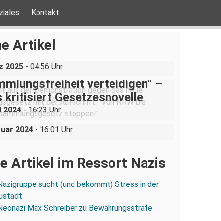
ziales
Kontakt
ine AfD-Rede zum
ustgedenktag in Coswig bei
e Artikel
n
z 2025
- 04:56 Uhr
mlungsfreiheit verteidigen“ –
waltmonopol im Kindergarten:
 kritisiert Gesetzesnovelle
ugendamt will Kinderladen
l 2024
- 16:23 Uhr
.V. schließen.
ruar 2024
- 16:01 Uhr
e Artikel im Ressort Nazis
Nazigruppe sucht (und bekommt) Stress in der
ustadt
Neonazi Max Schreiber zu Bewährungsstrafe