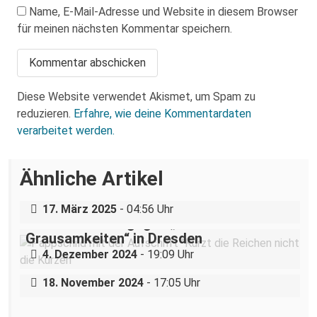
Name, E-Mail-Adresse und Website in diesem Browser
für meinen nächsten Kommentar speichern.
Diese Website verwendet Akismet, um Spam zu
reduzieren.
Erfahre, wie deine Kommentardaten
verarbeitet werden.
Über eine AfD-Rede zum
Ähnliche Artikel
Holocaustgedenktag in Coswig bei
Dresden
„Teilhabe ist nicht verhandelbar“–
17. März 2025
- 04:56 Uhr
Demonstration gegen „Liste der
Grausamkeiten“ in Dresden
Nazigruppe sucht (und bekommt) Stress
4. Dezember 2024
- 19:09 Uhr
in der Dresdner Neustadt
18. November 2024
- 17:05 Uhr