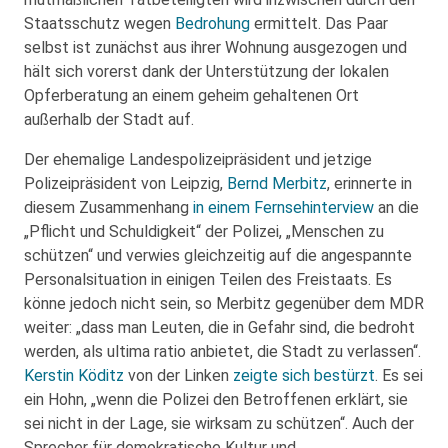
Staatsschutz wegen
Bedrohung
ermittelt. Das Paar
selbst ist zunächst aus ihrer Wohnung ausgezogen und
hält sich vorerst dank der Unterstützung der lokalen
Opferberatung an einem geheim gehaltenen Ort
außerhalb der Stadt auf.
Der ehemalige Landespolizeipräsident und jetzige
Polizeipräsident von Leipzig,
Bernd Merbitz
, erinnerte in
diesem Zusammenhang
in einem Fernsehinterview
an die
„Pflicht und Schuldigkeit“ der Polizei, „Menschen zu
schützen“ und verwies gleichzeitig auf die angespannte
Personalsituation in einigen Teilen des Freistaats. Es
könne jedoch nicht sein, so Merbitz gegenüber dem MDR
weiter: „dass man Leuten, die in Gefahr sind, die bedroht
werden, als ultima ratio anbietet, die Stadt zu verlassen“.
Kerstin Köditz
von der Linken
zeigte sich bestürzt
. Es sei
ein Hohn, „wenn die Polizei den Betroffenen erklärt, sie
sei nicht in der Lage, sie wirksam zu schützen“. Auch der
Sprecher für demokratische Kultur und