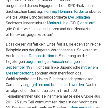
bürgerschaftliches Engagement der SPD-Fraktion im
Sächsischen Landtag,
Henning Homann
,
forderte
ebenso
wie die Grüne Landtagsabgeordnete
Eva Jähnigen
Sachsens Innenminister
Markus Ulbig
(CDU)
dazu auf
,
„die Opfer wirksam zu schützen und den Neonazis
offensiv entgegenzutreten“.
Dass dieser Vorfall kein Einzelfall ist, belegen zahlreiche
Beispiele aus der jüngeren Vergangenheit. So waren im
Vorfeld einer
Demonstration
in Erinnerung an die
tagelangen
pogromartigen Ausschreitungen im
September 1991
nicht nur linke Jugendliche
mit einem
Messer bedroht
, sondern auch mehrfach das
Wahlkreisbüro der Linken-Bundestagsabgeordneten
Caren Lay
angegriffen und beschmiert worden
. Nach der
erfolgreichen Demonstration mit fast 500
Teilnehmerinnen und Teilnehmern hatte eine Gruppe aus
20 – 25 zum Teil vermummten Nazis in der Nacht zum
23. September mit rechten Parolen
zudem versucht
, ein