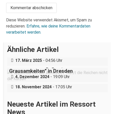
Diese Website verwendet Akismet, um Spam zu
reduzieren.
Erfahre, wie deine Kommentardaten
verarbeitet werden.
Über eine AfD-Rede zum
Ähnliche Artikel
Holocaustgedenktag in Coswig bei
Dresden
„Teilhabe ist nicht verhandelbar“–
17. März 2025
- 04:56 Uhr
Demonstration gegen „Liste der
Grausamkeiten“ in Dresden
Nazigruppe sucht (und bekommt) Stress
4. Dezember 2024
- 19:09 Uhr
in der Dresdner Neustadt
18. November 2024
- 17:05 Uhr
Neueste Artikel im Ressort
News