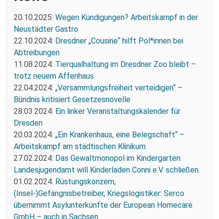
20.10.2025:
Wegen Kündigungen? Arbeitskampf in der
Neustädter Gastro
22.10.2024:
Dresdner „Cousine“ hilft Pol*innen bei
Abtreibungen
11.08.2024:
Tierqualhaltung im Dresdner Zoo bleibt –
trotz neuem Affenhaus
22.04.2024:
„Versammlungsfreiheit verteidigen“ –
Bündnis kritisiert Gesetzesnovelle
28.03.2024:
Ein linker Veranstaltungskalender für
Dresden
20.03.2024:
„Ein Krankenhaus, eine Belegschaft“ –
Arbeitskampf am städtischen Klinikum
27.02.2024:
Das Gewaltmonopol im Kindergarten:
Landesjugendamt will Kinderladen Conni e.V. schließen.
01.02.2024:
Rüstungskonzern,
(Insel-)Gefängnisbetreiber, Kriegslogistiker: Serco
übernimmt Asylunterkünfte der European Homecare
GmbH – auch in Sachsen