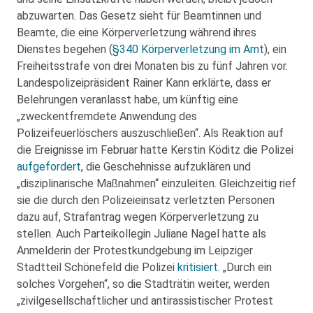
abzuwarten. Das Gesetz sieht für Beamtinnen und
Beamte, die eine Körperverletzung während ihres
Dienstes begehen (
§340 Körperverletzung im Amt
), ein
Freiheitsstrafe von drei Monaten bis zu fünf Jahren vor.
Landespolizeipräsident Rainer Kann erklärte, dass er
Belehrungen veranlasst habe, um künftig eine
„zweckentfremdete Anwendung des
Polizeifeuerlöschers auszuschließen“. Als Reaktion auf
die Ereignisse im Februar hatte Kerstin Köditz die Polizei
aufgefordert
, die Geschehnisse aufzuklären und
„disziplinarische Maßnahmen“ einzuleiten. Gleichzeitig rief
sie die durch den Polizeieinsatz verletzten Personen
dazu auf, Strafantrag wegen Körperverletzung zu
stellen. Auch Parteikollegin Juliane Nagel hatte als
Anmelderin der Protestkundgebung im Leipziger
Stadtteil Schönefeld die Polizei
kritisiert
. „Durch ein
solches Vorgehen“, so die Stadträtin weiter, werden
„zivilgesellschaftlicher und antirassistischer Protest