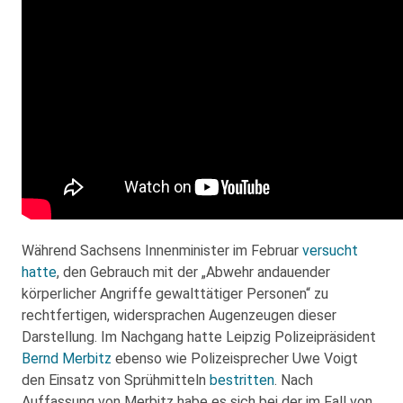
Während Sachsens Innenminister im Februar
versucht
hatte
, den Gebrauch mit der „Abwehr andauender
körperlicher Angriffe gewalttätiger Personen“ zu
rechtfertigen, widersprachen Augenzeugen dieser
Darstellung. Im Nachgang hatte Leipzig Polizeipräsident
Bernd Merbitz
ebenso wie Polizeisprecher Uwe Voigt
den Einsatz von Sprühmitteln
bestritten
. Nach
Auffassung von Merbitz habe es sich bei der im Fall von