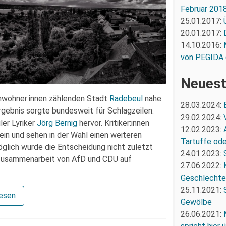
Februar 201
25.01.2017:
20.01.2017:
14.10.2016:
von PEGIDA 
Neuest
nwohner:innen zählenden Stadt
Radebeul
nahe
28.03.2024:
gebnis sorgte bundesweit für Schlagzeilen.
29.02.2024:
er Lyriker
Jörg Bernig
hervor. Kritiker:innen
12.02.2023:
ein und sehen in der Wahl einen weiteren
Tartuffe oder
öglich wurde die Entscheidung nicht zuletzt
24.01.2023:
 Zusammenarbeit von AfD und CDU auf
27.06.2022:
Geschlechte
25.11.2021:
lesen
Gewölbe
26.06.2021: