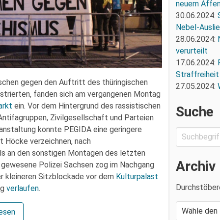
neuem Affe
30.06.2024:
Nebel-Ausli
28.06.2024:
verurteilt
17.06.2024:
Straffreiheit
hen gegen den Auftritt des thüringischen
27.05.2024:
trierten, fanden sich am vergangenen Montag
rkt
ein. Vor dem Hintergrund des rassistischen
Suche
Antifagruppen, Zivilgesellschaft und Parteien
eranstaltung konnte PEGIDA eine geringere
it Höcke verzeichnen, nach
ls an den sonstigen Montagen des letzten
Archiv
tz gewesene Polizei Sachsen zog im Nachgang
er kleineren Sitzblockade vor dem
Kulturpalast
Durchstöber
ng
verlaufen
.
lesen