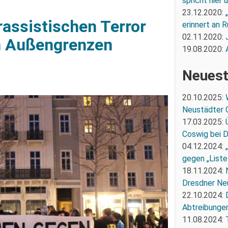
spricht hier
23.12.2020:
rassistischen Terror
erinnert an R
02.11.2020:
en Außengrenzen
19.08.2020:
Neuest
20.10.2025:
Neustädter 
17.03.2025:
Coswig bei 
04.12.2024:
gegen „Liste
18.11.2024:
Dresdner Ne
22.10.2024:
Abtreibunge
11.08.2024: