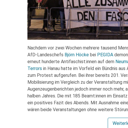
Nachdem vor zwei Wochen mehrere tausend Mensc
AfD-Landeschefs
Björn Höcke
bei
PEGIDA
demons
erneut hunderte Antifaschist:innen auf dem
Neuma
Terrors
in Hanau hatte im Vorfeld ein Bündnis aus 
zum Protest aufgerufen. Bei ihrer bereits 201. V
Mobilisierung im Vergleich zu der Veranstaltung m
Augenzeugenberichten jedoch immer noch mehr, a
halben Jahres. Die mit 185 Beamt:innen im Einsa
ein positives Fazit des Abends. Mit Ausnahme ein
wären beide Veranstaltungen ohne weitere Störu
Weiter