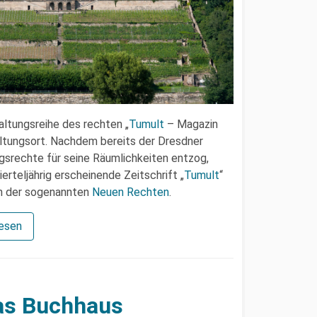
altungsreihe des rechten „
Tumult
– Magazin
altungsort. Nachdem bereits der Dresdner
srechte für seine Räumlichkeiten entzog,
vierteljährig erscheinende Zeitschrift „
Tumult
“
en der sogenannten
Neuen Rechten
.
lesen
das Buchhaus