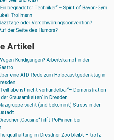
 über wen und was?
„Ein begnadeter Techniker“ – Spirit of Bayon-Gym
ukeli Trollmann
Jazztage oder Verschwörungsconvention?
Auf der Seite des Humors?
e Artikel
Wegen Kündigungen? Arbeitskampf in der
Gastro
Über eine AfD-Rede zum Holocaustgedenktag in
Dresden
„Teilhabe ist nicht verhandelbar“– Demonstration
 der Grausamkeiten“ in Dresden
Nazigruppe sucht (und bekommt) Stress in der
ustadt
Dresdner „Cousine“ hilft Pol*innen bei
n
Tierqualhaltung im Dresdner Zoo bleibt – trotz