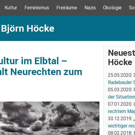
Kultur
Feminismus
Freiräume
Nazis
Ökologie
So
 Björn Höcke
Neuest
ltur im Elbtal –
Höcke
hlt Neurechten zum
25.05.2020:
Radebeuler S
05.03.2020:
der Situatio
07.01.2020:
rechtem Mag
30.12.2019:
wichtiger re
08.02.2018: