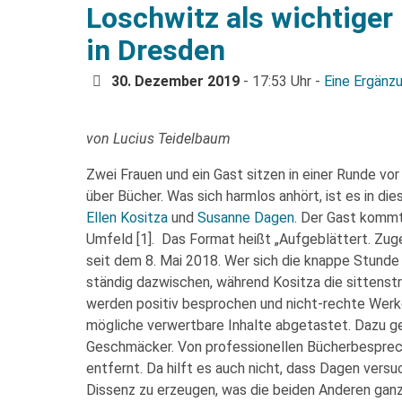
Loschwitz als wichtiger
in Dresden
30. Dezember 2019
- 17:53 Uhr -
Eine Ergänz
von Lucius Teidelbaum
Zwei Frauen und ein Gast sitzen in einer Runde vo
über Bücher. Was sich harmlos anhört, ist es in die
Ellen Kositza
und
Susanne Dagen
. Der Gast komm
Umfeld [1]. Das Format heißt „Aufgeblättert. Zug
seit dem 8. Mai 2018. Wer sich die knappe Stunde 
ständig dazwischen, während Kositza die sittens
werden positiv besprochen und nicht-rechte Werke 
mögliche verwertbare Inhalte abgetastet. Dazu ge
Geschmäcker. Von professionellen Bücherbesprech
entfernt. Da hilft es auch nicht, dass Dagen vers
Dissenz zu erzeugen, was die beiden Anderen ganz