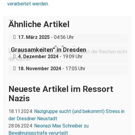
verarbeitet werden.
Über eine AfD-Rede zum
Ähnliche Artikel
Holocaustgedenktag in Coswig bei
Dresden
„Teilhabe ist nicht verhandelbar“–
17. März 2025
- 04:56 Uhr
Demonstration gegen „Liste der
Grausamkeiten“ in Dresden
Nazigruppe sucht (und bekommt) Stress
4. Dezember 2024
- 19:09 Uhr
in der Dresdner Neustadt
18. November 2024
- 17:05 Uhr
Neueste Artikel im Ressort
Nazis
18.11.2024:
Nazigruppe sucht (und bekommt) Stress in
der Dresdner Neustadt
28.06.2024:
Neonazi Max Schreiber zu
Bewährungsstrafe verurteilt