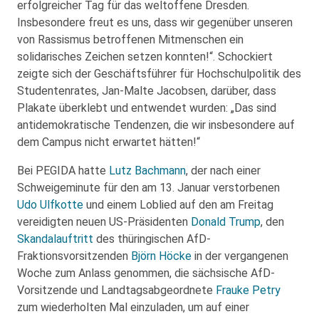
erfolgreicher Tag für das weltoffene Dresden.
Insbesondere freut es uns, dass wir gegenüber unseren
von Rassismus betroffenen Mitmenschen ein
solidarisches Zeichen setzen konnten!“. Schockiert
zeigte sich der Geschäftsführer für Hochschulpolitik des
Studentenrates, Jan-Malte Jacobsen, darüber, dass
Plakate überklebt und entwendet wurden: „Das sind
antidemokratische Tendenzen, die wir insbesondere auf
dem Campus nicht erwartet hätten!“
Bei PEGIDA hatte
Lutz Bachmann
, der nach einer
Schweigeminute für den am 13. Januar verstorbenen
Udo Ulfkotte
und einem Loblied auf den am Freitag
vereidigten neuen US-Präsidenten
Donald Trump
, den
Skandalauftritt
des thüringischen AfD-
Fraktionsvorsitzenden
Björn Höcke
in der vergangenen
Woche zum Anlass genommen, die sächsische AfD-
Vorsitzende und Landtagsabgeordnete
Frauke Petry
zum wiederholten Mal einzuladen, um auf einer