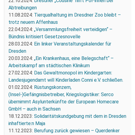
22.10.2024:
Dresdner „Cousine“ hilft Pol*innen bei
Abtreibungen
11.08.2024:
Tierqualhaltung im Dresdner Zoo bleibt –
trotz neuem Affenhaus
22.04.2024:
„Versammlungsfreiheit verteidigen“ –
Bündnis kritisiert Gesetzesnovelle
28.03.2024:
Ein linker Veranstaltungskalender für
Dresden
20.03.2024:
„Ein Krankenhaus, eine Belegschaft“ –
Arbeitskampf am städtischen Klinikum
27.02.2024:
Das Gewaltmonopol im Kindergarten:
Landesjugendamt will Kinderladen Conni e.V. schließen.
01.02.2024:
Rüstungskonzern,
(Insel-)Gefängnisbetreiber, Kriegslogistiker: Serco
übernimmt Asylunterkünfte der European Homecare
GmbH – auch in Sachsen
18.12.2023:
Solidaritätskundgebung mit dem in Dresden
inhaftierte:n Maja
11.12.2023:
Berufung zurück gewiesen – Querdenker