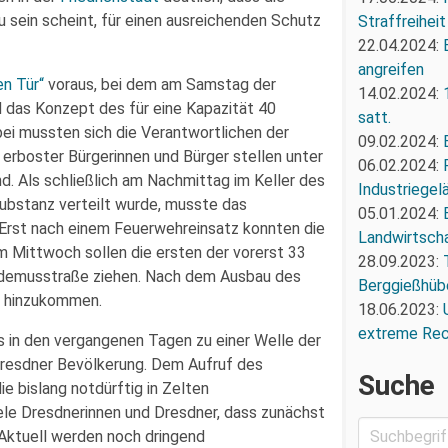
zu sein scheint, für einen ausreichenden Schutz
Straffreiheit
22.04.2024:
angreifen
en Tür“
voraus, bei dem am Samstag der
14.02.2024:
d das Konzept des für eine Kapazität 40
satt.
i mussten sich die Verantwortlichen der
09.02.2024:
 erboster Bürgerinnen und Bürger stellen unter
06.02.2024:
. Als schließlich am Nachmittag im Keller des
Industriegel
bstanz verteilt wurde, musste das
05.01.2024:
 Erst nach einem Feuerwehreinsatz konnten die
Landwirtscha
 Mittwoch sollen die ersten der vorerst 33
28.09.2023:
odemusstraße ziehen. Nach dem Ausbau des
Berggießhüb
n hinzukommen.
18.06.2023:
extreme Re
s in den vergangenen Tagen zu einer Welle der
 Dresdner Bevölkerung. Dem Aufruf des
Suche
e bislang notdürftig in Zelten
le Dresdnerinnen und Dresdner, dass zunächst
ktuell werden noch dringend