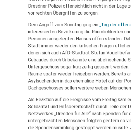
Dresdner Polizei offensichtlich nicht in der Lage 
vor rechten Übergriffen zu sorgen.
Dem Angriff vom Sonntag ging ein
„Tag der offen
interessierten Bevölkerung die Räumlichkeiten un
Personen ausgelegten Hauses offen standen. Dabe
Stadt immer wieder den kritischen Fragen etlicher
denen sich auch AfD-Stadtrat Stefan Vogel befand
Gebäudes durch Unbekannte eine übelriechende Su
Untergeschoss sogar kurzzeitig gesperrt werden.
Räume später wieder freigeben werden. Bereits am
Asylsuchenden in das ehemalige Hotel auf der P
Dachgeschosses sollen weitere sieben Mensche
Als Reaktion auf die Ereignisse vom Freitag kam e
Solidarität und Hilfsbereitschaft durch Teile der
Netzwerkes „Dresden für Alle“ nach Spenden für di
untergebrachten Menschen folgten gestern so vie
die Spendensammlung gestoppt werden musste. A