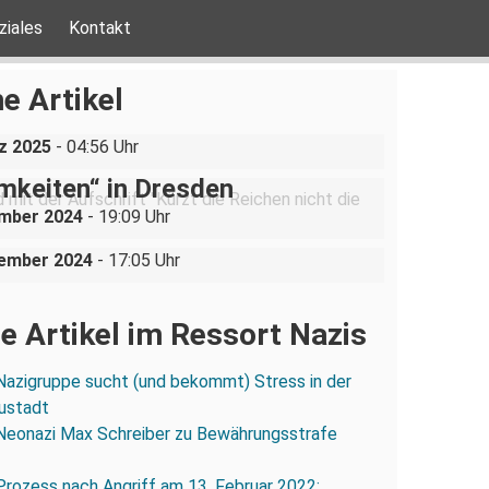
ziales
Kontakt
ine AfD-Rede zum
ustgedenktag in Coswig bei
e Artikel
n
be ist nicht verhandelbar“–
z 2025
- 04:56 Uhr
ration gegen „Liste der
mkeiten“ in Dresden
uppe sucht (und bekommt)
ember 2024
- 19:09 Uhr
in der Dresdner Neustadt
vember 2024
- 17:05 Uhr
e Artikel im Ressort Nazis
Nazigruppe sucht (und bekommt) Stress in der
ustadt
Neonazi Max Schreiber zu Bewährungsstrafe
Prozess nach Angriff am 13. Februar 2022: