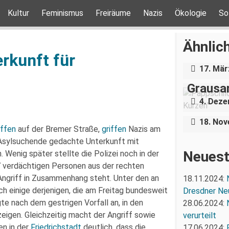
Kultur
Feminismus
Freiräume
Nazis
Ökologie
So
Über e
Holoca
Ähnlich
Dresde
erkunft für
„Teilha
17. Mär
Demonst
Grausa
Nazigr
4. Dez
Stress 
18. No
iffen
auf der Bremer Straße,
griffen
Nazis am
 Asylsuchende gedachte Unterkunft mit
Neuest
 Wenig später stellte die Polizei noch in der
7 verdächtigen Personen aus der rechten
Angriff in Zusammenhang steht. Unter den an
18.11.2024:
ch einige derjenigen, die am Freitag bundesweit
Dresdner Ne
gte nach dem gestrigen Vorfall an, in den
28.06.2024:
igen. Gleichzeitig macht der Angriff sowie
verurteilt
en in der
Friedrichstadt
deutlich, dass die
17.06.2024: