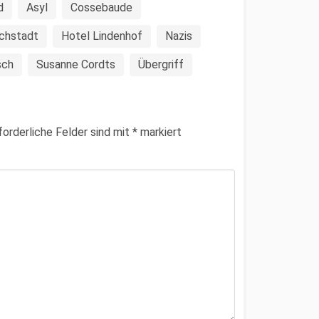
d
Asyl
Cossebaude
ichstadt
Hotel Lindenhof
Nazis
sch
Susanne Cordts
Übergriff
forderliche Felder sind mit
*
markiert