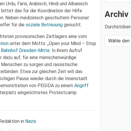
Urdu, Farsi, Arabisch, Hindi und Albanisch
ittet das für die Koordination der Hilfe
Archiv
n. Neben medizinisch geschultem Personal
lfer für die
soziale Betreuung
gesucht.
Durchstöber
hteten provisorischen Zeltlagers eine vom
tion
unter dem Motto: „Open your Mind – Stop
m
Bahnhof Dresden-Mitte
. In ihrem Aufruf
r dazu auf, für eine menschenwürdige
 Menschen zu sorgen und rassistische
rbinden. Etwa zur gleichen Zeit will das
öchigen Pause wieder durch die Innenstadt
e Demonstration von PEGIDA zu einem
Angriff
terplatz eingerichtetes Protestcamp
Redaktion in
Nazis