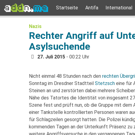
Startseite
Antifa
International
Nazis
Rechter Angriff auf Unt
Asylsuchende
27. Juli 2015
- 00:22 Uhr
Nicht einmal 48 Stunden nach den
rechten Übergr
Sonntag im Dresdner Stadtteil
Stetzsch
eine für
Steinen an und zerstörten dabei mehrere Scheiben.
Nähe des Tatortes die Identität von insgesamt 2
Szene fest und prüft nun, ob die Gruppe mit dem 
einer Tankstelle kontrollierten Personen waren au
für Schlagzeilen gesorgt hatten. Die Polizei kündi
kommenden Tagen an der Unterkunft Präsenz zu ze
weitere Angriffsversuche in den vergangenen Tag