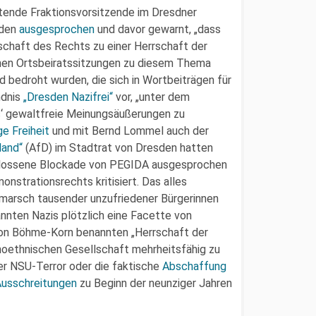
etende Fraktionsvorsitzende im Dresdner
aden
ausgesprochen
und davor gewarnt, „dass
schaft des Rechts zu einer Herrschaft der
chen Ortsbeiratssitzungen zu diesem Thema
bedroht wurden, die sich in Wortbeiträgen für
ndnis
„Dresden Nazifrei“
vor, „unter dem
‘ gewaltfreie Meinungsäußerungen zu
e Freiheit
und mit Bernd Lommel auch der
land“
(AfD) im Stadtrat von Dresden hatten
chlossene Blockade von PEGIDA ausgesprochen
strationsrechts kritisiert. Das alles
marsch tausender unzufriedener Bürgerinnen
nnten Nazis plötzlich eine Facette von
von Böhme-Korn benannten „Herrschaft der
noethnischen Gesellschaft mehrheitsfähig zu
der NSU-Terror oder die faktische
Abschaffung
Ausschreitungen
zu Beginn der neunziger Jahren