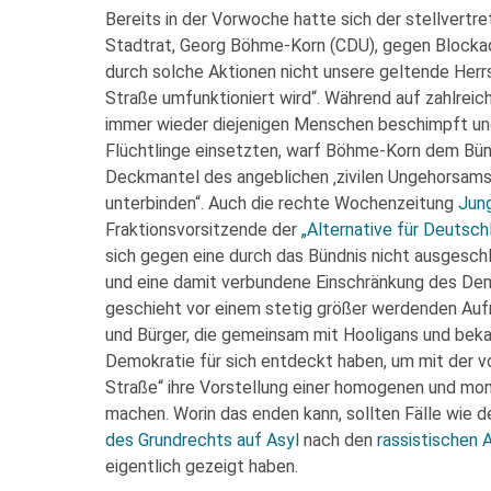
Bereits in der Vorwoche hatte sich der stellvertr
Stadtrat, Georg Böhme-Korn (CDU), gegen Block
durch solche Aktionen nicht unsere geltende Herr
Straße umfunktioniert wird“. Während auf zahlrei
immer wieder diejenigen Menschen beschimpft und 
Flüchtlinge einsetzten, warf Böhme-Korn dem Bü
Deckmantel des angeblichen ‚zivilen Ungehorsams
unterbinden“. Auch die rechte Wochenzeitung
Jung
Fraktionsvorsitzende der
„Alternative für Deutsch
sich gegen eine durch das Bündnis nicht ausges
und eine damit verbundene Einschränkung des Demon
geschieht vor einem stetig größer werdenden Auf
und Bürger, die gemeinsam mit Hooligans und beka
Demokratie für sich entdeckt haben, um mit der 
Straße“ ihre Vorstellung einer homogenen und mo
machen. Worin das enden kann, sollten Fälle wie 
des Grundrechts auf Asyl
nach den
rassistischen 
eigentlich gezeigt haben.