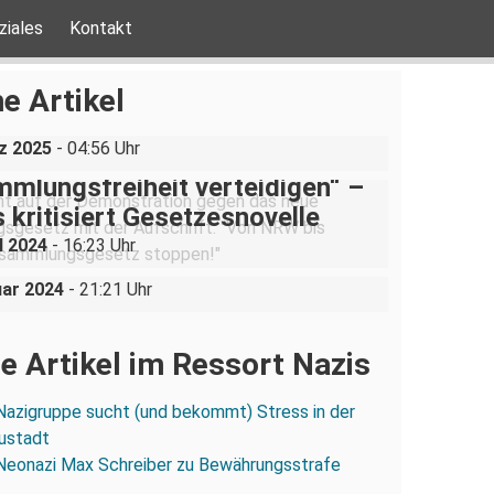
ziales
Kontakt
ine AfD-Rede zum
ustgedenktag in Coswig bei
e Artikel
n
z 2025
- 04:56 Uhr
mlungsfreiheit verteidigen“ –
n an die Opfer des
 kritisiert Gesetzesnovelle
lsozialismus – der 27. Januar
l 2024
- 16:23 Uhr
tal und Dresden
uar 2024
- 21:21 Uhr
e Artikel im Ressort Nazis
Nazigruppe sucht (und bekommt) Stress in der
ustadt
Neonazi Max Schreiber zu Bewährungsstrafe