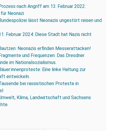
Prozess nach Angriff am 13. Februar 2022:
 für Neonazi
Bundespolizei lässt Neonazis ungestört reisen und
11. Februar 2024: Diese Stadt hat Nazis nicht
Bautzen: Neonazis erfinden Messerattacken!
Fragmente und Frequenzen: Das Dresdner
ände im Nationalsozialismus.
Bäuer:innenproteste: Eine linke Haltung zur
ft entwickeln.
Tausende bei rassistischen Proteste in
el
Umwelt, Klima, Landwirtschaft und Sachsens
chte