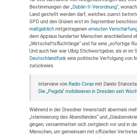
Bestimmungen der
„Dublin-II-Verordnung“
, wonach
Land gestellt werden darf, welches zuerst betret
SPD und den Grünen erst im September beschloss
maßgeblich
mitgetragenen
erneuten Verschärfung
dem Applaus hunderter Menschen anschließend e
„Wirtschaftsflüchtlinge“ und für eine „sofortige 
Und auch hier war Ulbig Stichwortgeber, als er i
Deutschlandfunk
eine politische Verfolgung von 
zurückwies.
Interview von
Radio Corax
mit Danilo Starost
Die „Pegida“ mobilisieren in Dresden seit Wo
Während in der Dresdner Innenstadt abermals me
„Islamisierung des Abendlandes“ und „Glaubenskr
gingen, versammelten sich zeitgleich vor und in d
Menschen, um gemeinsam mit offiziellen Vertrete