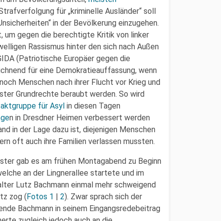
trafverfolgung für „kriminelle Ausländer“ soll
nsicherheiten“ in der Bevölkerung einzugehen.
, um gegen die berechtigte Kritik von linker
elligen Rassismus hinter den sich nach Außen
IDA (Patriotische Europäer gegen die
eichnend für eine Demokratieauffassung, wenn
noch Menschen nach ihrer Flucht vor Krieg und
ster Grundrechte beraubt werden. So wird
aktgruppe für Asyl
in diesen Tagen
nge
n in Dresdner Heimen verbessert werden
nd in der Lage dazu ist, diejenigen Menschen
ern oft auch ihre Familien verlassen mussten.
nister gab es am frühen Montagabend zu Beginn
lche an der Lingnerallee startete und im
talter Lutz Bachmann einmal mehr schweigend
tz zog (
Fotos 1
|
2
). Zwar sprach sich der
ende Bachmann in seinem Eingangsredebeitrag
nerte zugleich jedoch auch an die