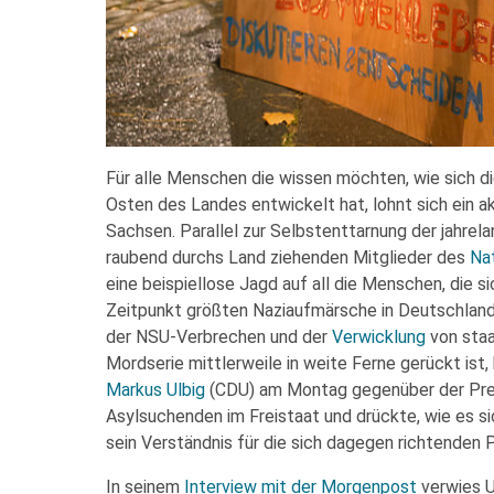
Für alle Menschen die wissen möchten, wie sich d
Osten des Landes entwickelt hat, lohnt sich ein ak
Sachsen. Parallel zur Selbstenttarnung der jahrel
raubend durchs Land ziehenden Mitglieder des
Nat
eine beispiellose Jagd auf all die Menschen, die 
Zeitpunkt größten Naziaufmärsche in Deutschland
der NSU-Verbrechen und der
Verwicklung
von staat
Mordserie mittlerweile in weite Ferne gerückt is
Markus Ulbig
(CDU) am Montag gegenüber der Pres
Asylsuchenden im Freistaat und drückte, wie es sic
sein Verständnis für die sich dagegen richtenden 
In seinem
Interview mit der Morgenpost
verwies U