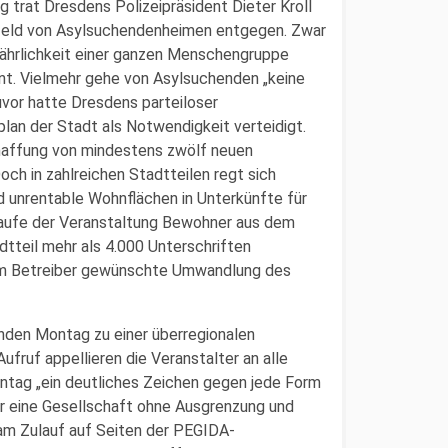
g trat Dresdens Polizeipräsident Dieter Kroll
mfeld von Asylsuchendenheimen entgegen. Zwar
efährlichkeit einer ganzen Menschengruppe
dent. Vielmehr gehe von Asylsuchenden „keine
Zuvor hatte Dresdens parteiloser
n der Stadt als Notwendigkeit verteidigt.
haffung von mindestens zwölf neuen
ch in zahlreichen Stadtteilen regt sich
 unrentable Wohnflächen in Unterkünfte für
Laufe der Veranstaltung Bewohner aus dem
dtteil mehr als 4.000 Unterschriften
om Betreiber gewünschte Umwandlung des
nden Montag zu einer überregionalen
 Aufruf appellieren die Veranstalter an alle
ntag „ein deutliches Zeichen gegen jede Form
ür eine Gesellschaft ohne Ausgrenzung und
am Zulauf auf Seiten der PEGIDA-