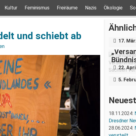
Kultur
Feminismus
Freiräume
Nazis
Ökologie
So
Über e
Holoca
Ähnlich
Dresde
delt und schiebt ab
17. Mär
en
„Versam
Gedenke
Bündnis
Nationa
22. Apri
in Frei
5. Febr
Neuest
18.11.2024:
Dresdner Ne
28.06.2024:
verurteilt