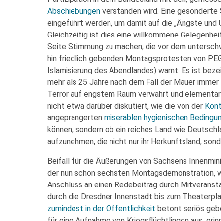
Abschiebungen
verstanden wird. Eine gesonderte S
eingeführt werden, um damit auf die „Ängste und U
Gleichzeitig ist dies eine willkommene Gelegenheit
Seite Stimmung zu machen, die vor dem unterschw
hin friedlich gebenden Montagsprotesten von PEG
Islamisierung des Abendlandes) warnt. Es ist bez
mehr als 25 Jahre nach dem Fall der Mauer immer 
Terror auf engstem Raum verwahrt und elementar
nicht etwa darüber diskutiert, wie die von der
Kont
angeprangerten
miserablen hygienischen Bedingu
können, sondern ob ein reiches Land wie Deutschla
aufzunehmen, die nicht nur ihr Herkunftsland, sond
Beifall für die Äußerungen von Sachsens Innenmi
der nun schon sechsten Montagsdemonstration, we
Anschluss an einen Redebeitrag durch Mitverans
durch die Dresdner Innenstadt bis zum Theaterpla
zumindest in der Öffentlichkeit
betont seriös geb
für eine Aufnahme von Kriegsflüchtlingen aus, erin