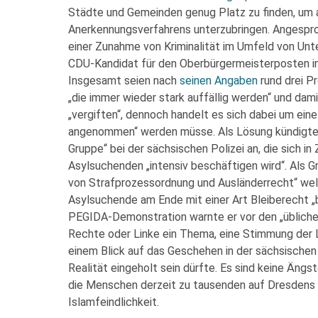
Städte und Gemeinden genug Platz zu finden, um a
Anerkennungsverfahrens unterzubringen. Angespro
einer Zunahme von Kriminalität im Umfeld von Unte
CDU-Kandidat für den Oberbürgermeisterposten i
Insgesamt seien nach
seinen Angaben
rund drei P
„die immer wieder stark auffällig werden“ und dam
„vergiften“, dennoch handelt es sich dabei um eine
angenommen“ werden müsse. Als Lösung kündigte U
Gruppe“ bei der sächsischen Polizei an, die sich i
Asylsuchenden „intensiv beschäftigen wird“. Als 
von Strafprozessordnung und Ausländerrecht“ welc
Asylsuchende am Ende mit einer Art Bleiberecht „
PEGIDA-Demonstration warnte er vor den „üblichen
Rechte oder Linke ein Thema, eine Stimmung der Le
einem Blick auf das Geschehen in der sächsische
Realität eingeholt sein dürfte. Es sind keine Ängst
die Menschen derzeit zu tausenden auf Dresdens 
Islamfeindlichkeit.