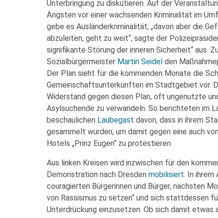
Unterbringung zu diskutieren. Auf der Veranstaltun
Ängsten vor einer wachsenden Kriminalität im U
gebe es Ausländerkriminalität, „davon aber die G
abzuleiten, geht zu weit“, sagte der Polizeipräsi
signifikante Störung der inneren Sicherheit“ aus. 
Sozialbürgermeister
Martin Seidel
den Maßnahmepla
Der Plan sieht für die kommenden Monate die Sc
Gemeinschaftsunterkünften im Stadtgebiet vor. Do
Widerstand gegen diesen Plan, oft ungenutzte und
Asylsuchende zu verwandeln. So berichteten im 
beschaulichen
Laubegast
davon, dass in ihrem Sta
gesammelt wurden, um damit gegen eine auch v
Hotels „Prinz Eugen“ zu protestieren.
Aus linken Kreisen wird inzwischen für den komme
Demonstration nach Dresden
mobilisiert
. In ihrem
couragierten Bürgerinnen und Bürger, nächsten Mo
von Rassismus zu setzen“ und sich stattdessen f
Unterdrückung einzusetzen. Ob sich damit etwas 