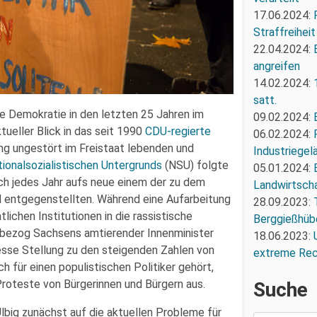
17.06.2024:
Straffreiheit
22.04.2024:
angreifen
14.02.2024:
satt.
ie Demokratie in den letzten 25 Jahren im
09.02.2024:
tueller Blick in das seit 1990
CDU-regierte
06.02.2024:
ang ungestört im Freistaat lebenden und
Industriegel
ionalsozialistischen Untergrunds
(NSU) folgte
05.01.2024:
sich jedes Jahr aufs neue einem der zu dem
Landwirtscha
 entgegenstellten. Während eine Aufarbeitung
28.09.2023:
lichen Institutionen in die rassistische
Berggießhüb
t, bezog Sachsens amtierender Innenminister
18.06.2023:
se Stellung zu den steigenden Zahlen von
extreme Re
h für einen populistischen Politiker gehört,
Proteste von Bürgerinnen und Bürgern aus.
Suche
lbig zunächst auf die aktuellen Probleme für