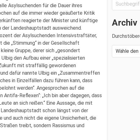
lle Asylsuchenden für die Dauer ihres
chen auf die immer wieder geäußerte Kritik
Archiv
rkünften reagierte der Minister und künftige
n der Landeshauptstadt ausweichend.
rozent der Asylsuchenden Intensivstraftäter,
Durchstöber
it die „Stimmung“ in der Gesellschaft
 kleine Gruppe, derer sich „gesondert
lbig den Aufbau einer „spezialisierten
n Zukunft mit straffällig gewordenen
Grund dafür nannte Ulbig ein „Zusammentreffen
hes in Einzelfällen dazu führen kann, dass
belohnt werden“. Angesprochen auf die
 Antifa-Reflexen“: „Ich bin aber dagegen, dass
ute an sich reißen.“ Eine Aussage, die mit
n Landeshauptstadt schon längst von der
e und auch nicht die eigene Unsicherheit, die
Straßen treibt, sondern Rassismus und