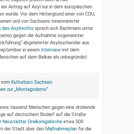
 ein Antrag auf Asyl nur in dem europäischen
en wurde. Vor dem Hintergrund einer von CDU,
enen und von Sachsens Innenminister
 des Asylrechts
sprach sich Bachmann unter
benso gegen die Aufnahme sogenannter
Rückführung“ abgelehnter Asylsuchender aus.
m September in einem
Interview
mit dem
Menschen auf dem Balkan als unbegründet
a vom
Kulturbüro Sachsen
:
chen zur „Montagsdemo“
hrere tausend Menschen gegen eine drohende
iege auf deutschem Boden“ auf die Straße
er
Neustädter Dreikönigskirche
etwa 500
rn der Stadt über den
Maßnahmeplan
für die