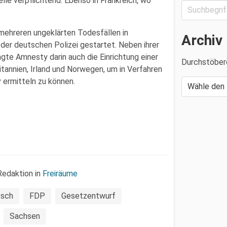
le verpflichtend. Ebenso in Frankreich, wo
mehreren ungeklärten Todesfällen in
Archiv
 der deutschen Polizei gestartet. Neben ihrer
gte Amnesty darin auch die Einrichtung einer
Durchstöber
itannien, Irland und Norwegen, um in Verfahren
ermitteln zu können.
Redaktion in
Freiräume
tsch
FDP
Gesetzentwurf
Sachsen