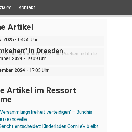
ziales
Kontakt
ine AfD-Rede zum
ustgedenktag in Coswig bei
e Artikel
n
be ist nicht verhandelbar“–
z 2025
- 04:56 Uhr
ration gegen „Liste der
mkeiten“ in Dresden
uppe sucht (und bekommt)
ember 2024
- 19:09 Uhr
in der Dresdner Neustadt
vember 2024
- 17:05 Uhr
e Artikel im Ressort
ume
„Versammlungsfreiheit verteidigen“ – Bündnis
esetzesnovelle
Gericht entscheidet: Kinderladen Conni eV bleibt