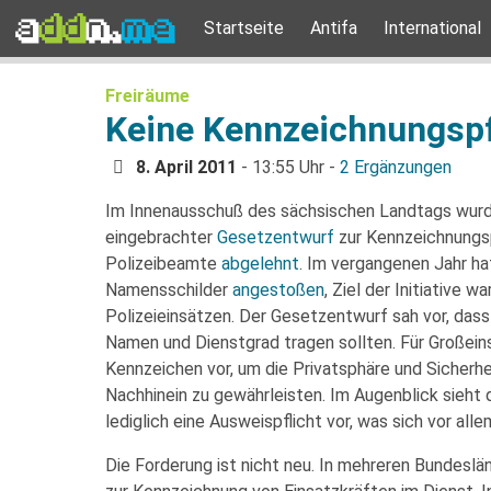
Startseite
Antifa
International
Freiräume
Keine Kennzeichnungspf
8. April 2011
- 13:55 Uhr -
2 Ergänzungen
Im Innenausschuß des sächsischen Landtags wurde
eingebrachter
Gesetzentwurf
zur Kennzeichnungsp
Polizeibeamte
abgelehnt
. Im vergangenen Jahr ha
Namensschilder
angestoßen
, Ziel der Initiative 
Polizeieinsätzen. Der Gesetzentwurf sah vor, dass
Namen und Dienstgrad tragen sollten. Für Großeinsä
Kennzeichen vor, um die Privatsphäre und Sicherhe
Nachhinein zu gewährleisten. Im Augenblick sieht
lediglich eine Ausweispflicht vor, was sich vor all
Die Forderung ist nicht neu. In mehreren Bundeslä