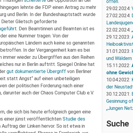
In Thüringen
scheiterte
die Opposition an der
offen.
 hingegen lehnte die FDP einen Antrag zu mehr
29.02.2024:
burg und Berlin. In der Bundeshauptstadt wurde
27.02.2024:
 Dieter Glietsch geforderte
Landesjugend
ngeführt
. Den Beamtinnen und Beamten ist es
22.02.2024:
 oder eine Nummer tragen. Von der
29.12.2023:
europäischen Ländern auch keine so genannten
Heiboaktivist
 betroffen. In der Vergangenheit kam es bei
31.01.2023:
 immer wieder zu Übergriffen aus den Reihen
und Wäldern
lches nur in Berlin auftritt. Spiegel Online hat
15.11.2022:
der
gut dokumentierte Übergriff
von Berliner
ohne Gewic
it statt Angst“ auf einen unbeteiligen
10.04.2022:
iven der politischen Forderung nach einer
der Neustadt
, darunter auch der Chaos Computer Club e.V.
30.12.2021:
Gesinnung of
„Jungen Net
n, die sich bis heute erfolgreich gegen eine
s einer jünst veröffentlichten
Studie des
Suche
 Auftrag der Linken hervor. So ist etwa in