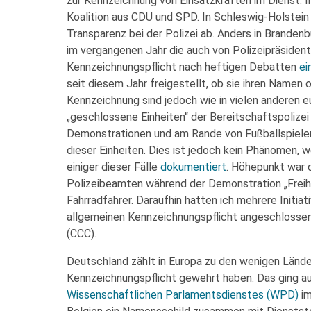
zur Kennzeichnung von Einsatzkräften im Dienst. 
Koalition aus CDU und SPD. In Schleswig-Holstein
Transparenz bei der Polizei ab. Anders in Branden
im vergangenen Jahr die auch von Polizeipräsident
Kennzeichnungspflicht nach heftigen Debatten
ei
seit diesem Jahr freigestellt, ob sie ihren Namen
Kennzeichnung sind jedoch wie in vielen anderen 
„geschlossene Einheiten“ der Bereitschaftspolizei
Demonstrationen und am Rande von Fußballspielen
dieser Einheiten. Dies ist jedoch kein Phänomen, we
einiger dieser Fälle
dokumentiert
. Höhepunkt war 
Polizeibeamten während der Demonstration „Freihe
Fahrradfahrer. Daraufhin hatten ich mehrere Initiat
allgemeinen Kennzeichnungspflicht angeschlossen
(CCC).
Deutschland zählt in Europa zu den wenigen Länder
Kennzeichnungspflicht gewehrt haben. Das ging au
Wissenschaftlichen Parlamentsdienstes (WPD)
im