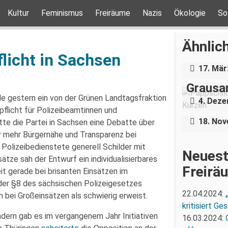
Kultur
Feminismus
Freiräume
Nazis
Ökologie
So
Über e
Holoca
Ähnlich
Dresde
licht in Sachsen
„Teilha
17. Mär
Demonst
Grausa
Nazigr
 gestern ein von der Grünen Landtagsfraktion
4. Dez
Stress 
flicht für Polizeibeamtinnen und
18. No
tte die Partei in Sachsen eine Debatte über
war mehr Bürgernähe und Transparenz bei
 Polizeibedienstete generell Schilder mit
Neuest
tze sah der Entwurf ein individualisierbares
Freirä
it gerade bei brisanten Einsätzen im
 der §8 des sächsischen Polizeigesetzes
22.04.2024:
em bei Großeinsätzen als schwierig erweist.
kritisiert G
ndern gab es im vergangenem Jahr Initiativen
16.03.2024: