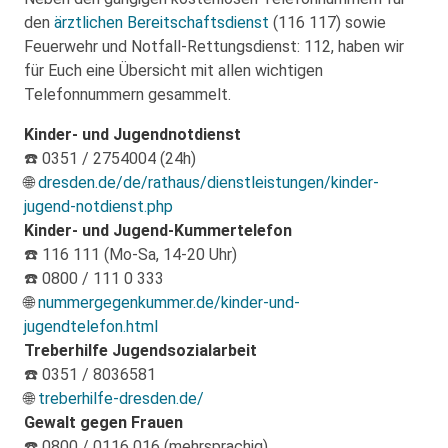
den
ärztlichen Bereitschaftsdienst
(116 117) sowie
Feuerwehr und Notfall-Rettungsdienst: 112, haben wir
für Euch eine Übersicht mit allen wichtigen
Telefonnummern gesammelt.
Kinder- und Jugendnotdienst
☎️ 0351 / 2754004 (24h)
🌐
dresden.de/de/rathaus/dienstleistungen/kinder-
jugend-notdienst.php
Kinder- und Jugend-Kummertelefon
☎️ 116 111 (Mo-Sa, 14-20 Uhr)
☎️ 0800 / 111 0 333
🌐
nummergegenkummer.de/kinder-und-
jugendtelefon.html
Treberhilfe Jugendsozialarbeit
☎️ 0351 / 8036581
🌐
treberhilfe-dresden.de/
Gewalt gegen Frauen
☎️ 0800 / 0116 016 (mehrsprachig)