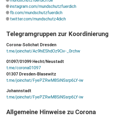
🌐
mundschutzfuerdich.de
🌐
instagram.com/mundschutzfuerdich
🌐
fb.com/mundschutzfuerdich
🌐
twitter.com/mundschutz4dich
Telegramgruppen zur Koordinierung
Corona-Solichat Dresden
t.me/joinchat/Ac9hiEShdOz9Civ-_0rchw
01097/01099 Hecht/Neustadt
t.me/corona01097
01307 Dresden-Blasewitz
t.me/joinchat/FyePZRwM8SiNSsrp6LY-iw
Johannstadt
t.me/joinchat/FyePZRwM8SiNSsrp6LY-iw
Allgemeine Hinweise zu Corona