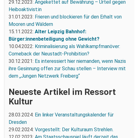
29.12.2023:
Angekettet auf Bewährung – Urteil gegen
Heiboaktivist:in
31.01.2023:
Frieren und blockieren für den Erhalt von
Mooren und Wäldern
15.11.2022:
Alter Leipzig Bahnhof:
Bürger:innenbeteiligung ohne Gewicht?
10.04.2022:
Kriminalisierung als Wahlkampfmanöver:
Comeback der Neustadt-Prohibition?
30.12.2021:
Es interessiert hier niemanden, wenn Nazis
ihre Gesinnung offen zur Schau stellen – Interview mit
dem „Jungen Netzwerk Freiberg“
Neueste Artikel im Ressort
Kultur
28.03.2024:
Ein linker Veranstaltungskalender für
Dresden
29.02.2024:
Vorgestellt: Der Kulturaum Strehlen.
12.02.2023:
Am Staatsschauspiel läuft derzeit das