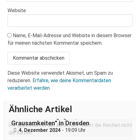
Website
Name, E-Mail-Adresse und Website in diesem Browser
für meinen nächsten Kommentar speichern.
Diese Website verwendet Akismet, um Spam zu
reduzieren.
Erfahre, wie deine Kommentardaten
verarbeitet werden.
Ähnliche Artikel
„Teilhabe ist nicht verhandelbar“–
Demonstration gegen „Liste der
Grausamkeiten“ in Dresden
Nazigruppe sucht (und bekommt) Stress
4. Dezember 2024
- 19:09 Uhr
in der Dresdner Neustadt