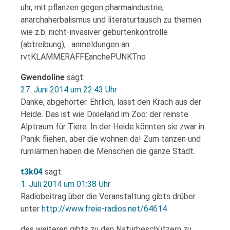
uhr, mit pflanzen gegen pharmaindustrie,
anarchaherbalismus und literaturtausch zu themen
wie z.b. nicht-invasiver geburtenkontrolle
(abtreibung), . anmeldungen an
rvtKLAMMERAFFEanchePUNKTno
Gwendoline
sagt:
27. Juni 2014 um 22:43 Uhr
Danke, abgehörter. Ehrlich, lasst den Krach aus der
Heide. Das ist wie Dixieland im Zoo: der reinste
Alptraum für Tiere. In der Heide könnten sie zwar in
Panik fliehen, aber die wohnen da! Zum tanzen und
rumlärmen haben die Menschen die ganze Stadt.
t3k04
sagt:
1. Juli 2014 um 01:38 Uhr
Radiobeitrag über die Veranstaltung gibts drüber
unter
http://www.freie-radios.net/64614
des weiteren gibts zu den Naturbeschützern zu