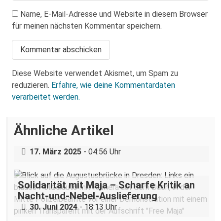
Name, E-Mail-Adresse und Website in diesem Browser
für meinen nächsten Kommentar speichern.
Diese Website verwendet Akismet, um Spam zu
reduzieren.
Erfahre, wie deine Kommentardaten
verarbeitet werden.
Über eine AfD-Rede zum
Ähnliche Artikel
Holocaustgedenktag in Coswig bei
Dresden
17. März 2025
- 04:56 Uhr
Solidarität mit Maja – Scharfe Kritik an
Nacht-und-Nebel-Auslieferung
30. Juni 2024
- 18:13 Uhr