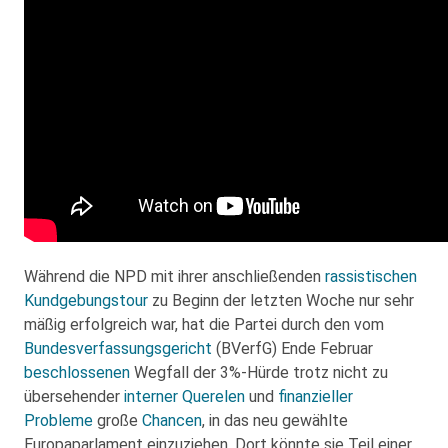
Während die NPD mit ihrer anschließenden
rassistischen
Kundgebungstour
zu Beginn der letzten Woche nur sehr
mäßig erfolgreich war, hat die Partei durch den vom
Bundesverfassungsgericht
(BVerfG) Ende Februar
beschlossenen
Wegfall der 3%-Hürde trotz nicht zu
übersehender
interner Querelen
und
finanzieller
Probleme
große
Chancen
, in das neu gewählte
Europaparlament einzuziehen. Dort könnte sie Teil einer