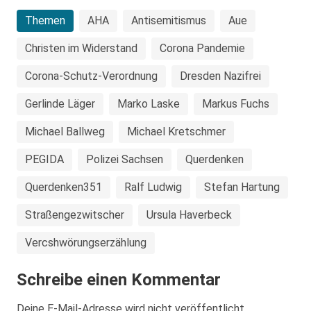
Themen
AHA
Antisemitismus
Aue
Christen im Widerstand
Corona Pandemie
Corona-Schutz-Verordnung
Dresden Nazifrei
Gerlinde Läger
Marko Laske
Markus Fuchs
Michael Ballweg
Michael Kretschmer
PEGIDA
Polizei Sachsen
Querdenken
Querdenken351
Ralf Ludwig
Stefan Hartung
Straßengezwitscher
Ursula Haverbeck
Vercshwörungserzählung
Schreibe einen Kommentar
Deine E-Mail-Adresse wird nicht veröffentlicht.