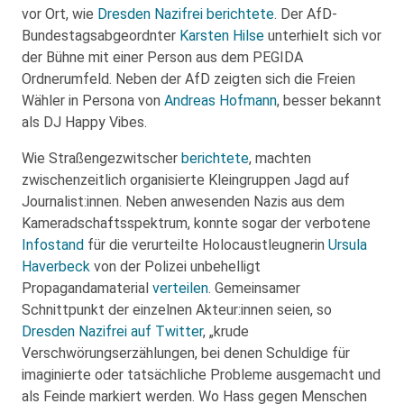
vor Ort, wie
Dresden Nazifrei berichtete
. Der AfD-
Bundestagsabgeordnter
Karsten Hilse
unterhielt sich vor
der Bühne mit einer Person aus dem PEGIDA
Ordnerumfeld. Neben der AfD zeigten sich die Freien
Wähler in Persona von
Andreas Hofmann
, besser bekannt
als DJ Happy Vibes.
Wie Straßengezwitscher
berichtete
, machten
zwischenzeitlich organisierte Kleingruppen Jagd auf
Journalist:innen. Neben anwesenden Nazis aus dem
Kameradschaftsspektrum, konnte sogar der verbotene
Infostand
für die verurteilte Holocaustleugnerin
Ursula
Haverbeck
von der Polizei unbehelligt
Propagandamaterial
verteilen
. Gemeinsamer
Schnittpunkt der einzelnen Akteur:innen seien, so
Dresden Nazifrei auf Twitter
, „krude
Verschwörungserzählungen, bei denen Schuldige für
imaginierte oder tatsächliche Probleme ausgemacht und
als Feinde markiert werden. Wo Hass gegen Menschen