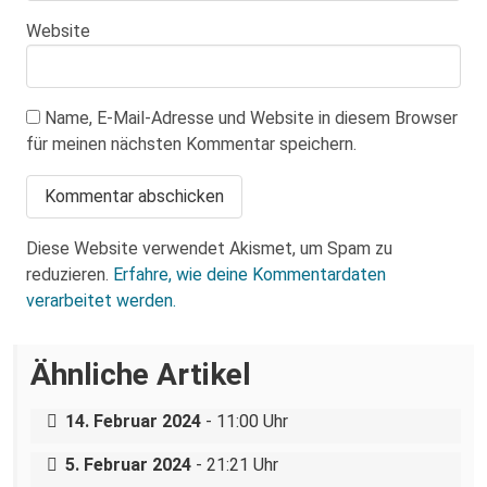
Website
Name, E-Mail-Adresse und Website in diesem Browser
für meinen nächsten Kommentar speichern.
Diese Website verwendet Akismet, um Spam zu
reduzieren.
Erfahre, wie deine Kommentardaten
verarbeitet werden.
Ähnliche Artikel
11. Februar 2024: Diese Stadt hat Nazis
Gedenken an die Opfer des
nicht satt.
Nationalsozialismus – der 27. Januar in
14. Februar 2024
- 11:00 Uhr
Freital und Dresden
Berufung zurück gewiesen – Querdenker
5. Februar 2024
- 21:21 Uhr
erneut verurteilt