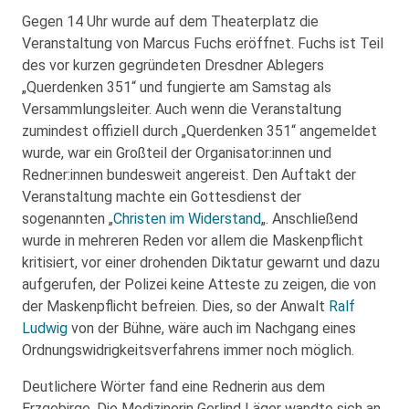
Gegen 14 Uhr wurde auf dem Theaterplatz die
Veranstaltung von Marcus Fuchs eröffnet. Fuchs ist Teil
des vor kurzen gegründeten Dresdner Ablegers
„Querdenken 351“ und fungierte am Samstag als
Versammlungsleiter. Auch wenn die Veranstaltung
zumindest offiziell durch „Querdenken 351“ angemeldet
wurde, war ein Großteil der Organisator:innen und
Redner:innen bundesweit angereist. Den Auftakt der
Veranstaltung machte ein Gottesdienst der
sogenannten „
Christen im Widerstand
„. Anschließend
wurde in mehreren Reden vor allem die Maskenpflicht
kritisiert, vor einer drohenden Diktatur gewarnt und dazu
aufgerufen, der Polizei keine Atteste zu zeigen, die von
der Maskenpflicht befreien. Dies, so der Anwalt
Ralf
Ludwig
von der Bühne, wäre auch im Nachgang eines
Ordnungswidrigkeitsverfahrens immer noch möglich.
Deutlichere Wörter fand eine Rednerin aus dem
Erzgebirge. Die Medizinerin Gerlind Läger wandte sich an