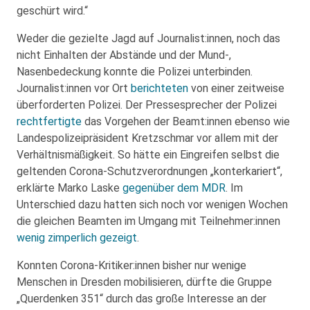
geschürt wird.“
Weder die gezielte Jagd auf Journalist:innen, noch das
nicht Einhalten der Abstände und der Mund-,
Nasenbedeckung konnte die Polizei unterbinden.
Journalist:innen vor Ort
berichteten
von einer zeitweise
überforderten Polizei. Der Pressesprecher der Polizei
rechtfertigte
das Vorgehen der Beamt:innen ebenso wie
Landespolizeipräsident Kretzschmar vor allem mit der
Verhältnismäßigkeit. So hätte ein Eingreifen selbst die
geltenden Corona-Schutzverordnungen „konterkariert“,
erklärte Marko Laske
gegenüber dem MDR
. Im
Unterschied dazu hatten sich noch vor wenigen Wochen
die gleichen Beamten im Umgang mit Teilnehmer:innen
wenig zimperlich gezeigt
.
Konnten Corona-Kritiker:innen bisher nur wenige
Menschen in Dresden mobilisieren, dürfte die Gruppe
„Querdenken 351“ durch das große Interesse an der