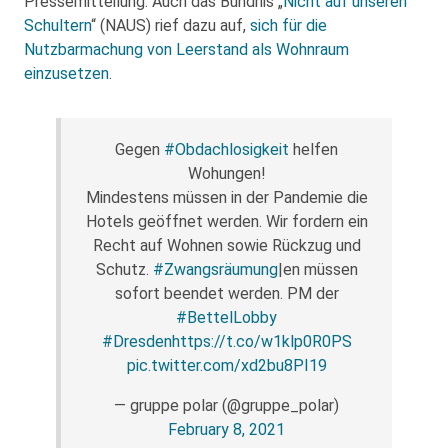
Pressemitteilung. Auch das Bündnis „
Nicht auf unseren
Schultern
“ (NAUS) rief dazu auf,
sich für die
Nutzbarmachung von Leerstand als Wohnraum
einzusetzen
.
Gegen
#Obdachlosigkeit
helfen
Wohungen!
Mindestens müssen in der Pandemie die
Hotels geöffnet werden. Wir fordern ein
Recht auf Wohnen sowie Rückzug und
Schutz.
#Zwangsräumung
|en müssen
sofort beendet werden. PM der
#BettelLobby
#Dresden
https://t.co/w1klp0R0PS
pic.twitter.com/xd2bu8PI19
— gruppe polar (@gruppe_polar)
February 8, 2021