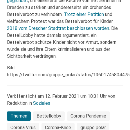
gegründet
, um einerseits die Rechte von Bettler:innen in
Dresden zu stärken und andererseits ein drohendes
Bettelverbot zu verhindern.
Trotz einer Petition
und
vielfachem Protest war das Bettelverbot für Kinder
2018 vom Dresdner Stadtrat beschlossen worden
. Die
BettelLobby hatte damals argumentiert, ein
Bettelverbot schütze Kinder nicht vor Armut, sondern
würde sie und ihre Eltern kriminalisieren und aus der
Sichtbarkeit verdrängen.
Bild:
https://twitter.com/gruppe_polar/status/1360174580447
Veröffentlicht am 12. Februar 2021 um 18:31 Uhr von
Redaktion in
Soziales
Themen
Bettellobby
Corona Pandemie
Corona Virus
Corona-Krise
gruppe polar