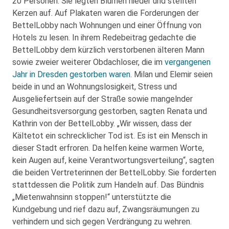
20 Personen. Sie legten Blumen nieder und stellten
Kerzen auf. Auf Plakaten waren die Forderungen der
BettelLobby nach Wohnungen und einer Öffnung von
Hotels zu lesen. In ihrem Redebeitrag gedachte die
BettelLobby dem kürzlich verstorbenen älteren Mann
sowie zweier weiterer Obdachloser, die im
vergangenen
Jahr in Dresden gestorben waren
. Milan und Elemir seien
beide in und an Wohnungslosigkeit, Stress und
Ausgeliefertsein auf der Straße sowie mangelnder
Gesundheitsversorgung gestorben, sagten Renata und
Kathrin von der BettelLobby. „Wir wissen, dass der
Kältetot ein schrecklicher Tod ist. Es ist ein Mensch in
dieser Stadt erfroren. Da helfen keine warmen Worte,
kein Augen auf, keine Verantwortungsverteilung“, sagten
die beiden Vertreterinnen der BettelLobby. Sie forderten
stattdessen die Politik zum Handeln auf. Das Bündnis
„Mietenwahnsinn stoppen!“ unterstützte die
Kundgebung und rief dazu auf, Zwangsräumungen zu
verhindern und sich gegen Verdrängung zu wehren.