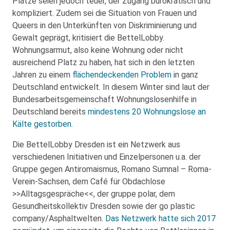
Plätze seien jedoch teuer, der Zugang bürokratisch und
kompliziert. Zudem sei die Situation von Frauen und
Queers in den Unterkünften von Diskriminierung und
Gewalt geprägt, kritisiert die BettelLobby.
Wohnungsarmut, also keine Wohnung oder nicht
ausreichend Platz zu haben, hat sich in den letzten
Jahren zu einem
flächendeckenden Problem
in ganz
Deutschland entwickelt. In diesem Winter sind laut der
Bundesarbeitsgemeinschaft Wohnungslosenhilfe in
Deutschland bereits
mindestens 20 Wohnungslose an
Kälte gestorben
.
Die BettelLobby Dresden ist ein Netzwerk aus
verschiedenen Initiativen und Einzelpersonen u.a. der
Gruppe gegen Antiromaismus, Romano Sumnal – Roma-
Verein-Sachsen, dem Café für Obdachlose
>>Alltagsgespräche<<, der gruppe polar, dem
Gesundheitskollektiv Dresden sowie der go plastic
company/Asphaltwelten.
Das Netzwerk hatte sich 2017