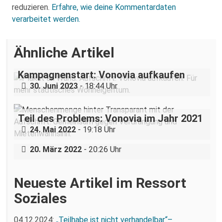
reduzieren.
Erfahre, wie deine Kommentardaten
verarbeitet werden.
Ähnliche Artikel
Kampagnenstart: Vonovia aufkaufen
30. Juni 2023
- 18:44 Uhr
„Wenn du nicht mal die Krümel
Teil des Problems: Vonovia im Jahr 2021
bekommst“ – Ausstellung zu
24. Mai 2022
- 19:18 Uhr
Obdachlosigkeit und Housing First
20. März 2022
- 20:26 Uhr
Neueste Artikel im Ressort
Soziales
04.12.2024:
„Teilhabe ist nicht verhandelbar“–