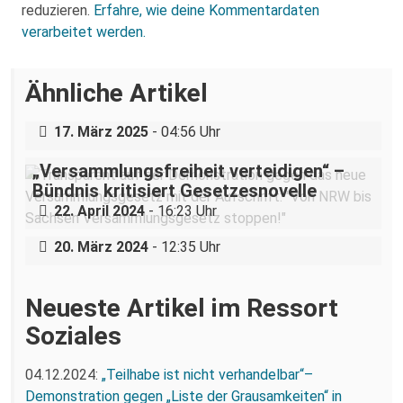
reduzieren.
Erfahre, wie deine Kommentardaten
verarbeitet werden.
Über eine AfD-Rede zum
Ähnliche Artikel
Holocaustgedenktag in Coswig bei
Dresden
17. März 2025
- 04:56 Uhr
„Versammlungsfreiheit verteidigen“ –
Bündnis kritisiert Gesetzesnovelle
„Ein Krankenhaus, eine Belegschaft“ –
22. April 2024
- 16:23 Uhr
Arbeitskampf am städtischen Klinikum
20. März 2024
- 12:35 Uhr
Neueste Artikel im Ressort
Soziales
04.12.2024:
„Teilhabe ist nicht verhandelbar“–
Demonstration gegen „Liste der Grausamkeiten“ in