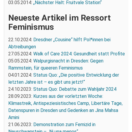
03.05.2014:
„Nächster Halt: Fruitvale Station“
Neueste Artikel im Ressort
Feminismus
22.10.2024:
Dresdner „Cousine“ hilft Pol*innen bei
Abtreibungen
27.05.2024:
Walk of Care 2024: Gesundheit statt Profite
05.05.2024:
Walpurgisnacht in Dresden: Gegen
Rammstein, für queeren Feminismus
04.01.2024:
Status Quo: „Die positive Entwicklung der
letzten Jahre ist – es gibt uns jetzt!“
24.10.2023:
Status Quo: Debatte zum Wahljahr 2024
28.09.2023:
Kurzes aus der vorletzten Woche:
Klimastreik, Antispeziesistisches Camp, Libertäre Tage,
Datenspuren in Dresden und Gedenken an Jina Mahsa
Amini
21.06.2023:
Demonstration zum Femizid in
Neuschwanstein – „Ni una menos“