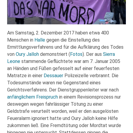
Am Samstag, 2. Dezember 2017 haben etwa 400
Menschen in
Halle
gegen die Einstellung des
Ermittlungsverfahrens und für die Aufklärung des Todes
von
Oury Jalloh
demonstriert (
Fotos
). Der aus
Sierra
Leone
stammende Geflüchtete war am 7. Januar 2005
an Händen und Füßen gefesselt auf einer feuerfesten
Matratze in einer
Dessauer
Polizeizelle verbrannt. Die
Todesumstände waren nie Gegenstand eines
Gerichtsverfahrens. Der Dienstgruppenleiter war nach
anfänglichem Freispruch
in einem Revisionsprozess nur
deswegen wegen fahrlässiger Tötung zu einer
Geldstrafe verurteilt worden, weil er den ausgelösten
Feueralarm ignoriert hatte und Oury Jalloh keine Hilfe
zukommen ließ. Eine Fremdtötung oder Mordtat wurde
hingegen nie untersucht. Stattdessen gingen die