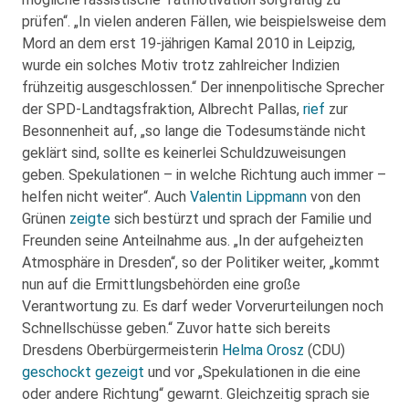
prüfen“. „In vielen anderen Fällen, wie beispielsweise dem
Mord an dem erst 19-jährigen Kamal 2010 in Leipzig,
wurde ein solches Motiv trotz zahlreicher Indizien
frühzeitig ausgeschlossen.“ Der innenpolitische Sprecher
der SPD-Landtagsfraktion, Albrecht Pallas,
rief
zur
Besonnenheit auf, „so lange die Todesumstände nicht
geklärt sind, sollte es keinerlei Schuldzuweisungen
geben. Spekulationen – in welche Richtung auch immer –
helfen nicht weiter“. Auch
Valentin Lippmann
von den
Grünen
zeigte
sich bestürzt und sprach der Familie und
Freunden seine Anteilnahme aus. „In der aufgeheizten
Atmosphäre in Dresden“, so der Politiker weiter, „kommt
nun auf die Ermittlungsbehörden eine große
Verantwortung zu. Es darf weder Vorverurteilungen noch
Schnellschüsse geben.“ Zuvor hatte sich bereits
Dresdens Oberbürgermeisterin
Helma Orosz
(CDU)
geschockt gezeigt
und vor „Spekulationen in die eine
oder andere Richtung“ gewarnt. Gleichzeitig sprach sie