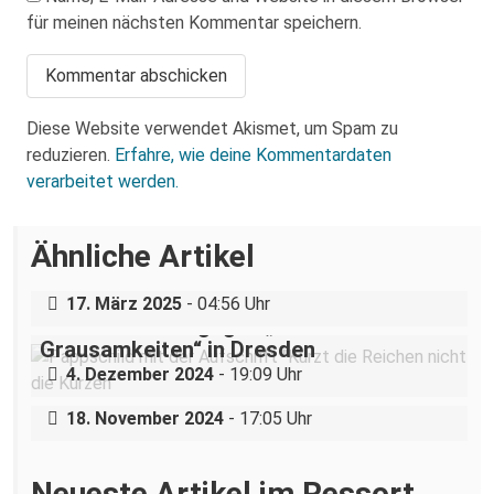
für meinen nächsten Kommentar speichern.
Diese Website verwendet Akismet, um Spam zu
reduzieren.
Erfahre, wie deine Kommentardaten
verarbeitet werden.
Über eine AfD-Rede zum
Ähnliche Artikel
Holocaustgedenktag in Coswig bei
Dresden
„Teilhabe ist nicht verhandelbar“–
17. März 2025
- 04:56 Uhr
Demonstration gegen „Liste der
Grausamkeiten“ in Dresden
Nazigruppe sucht (und bekommt) Stress
4. Dezember 2024
- 19:09 Uhr
in der Dresdner Neustadt
18. November 2024
- 17:05 Uhr
Neueste Artikel im Ressort