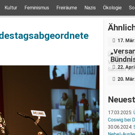
Kultur
Feminismus
Freiräume
Nazis
Ökologie
So
Über e
Holoca
Ähnlich
Dresde
ndestagsabgeordnete
17. Mär
„Versam
Bündnis
„Ein Kr
22. Apri
Arbeit
20. Mär
Neuest
17.03.2025:
Coswig bei 
30.06.2024:
Nebel-Ausli