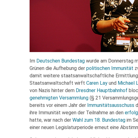
Im
Deutschen Bundestag
wurde am Donnerstag m
Grünen die Aufhebung der
politischen Immunität
zw
damit weitere staatsanwaltschaftliche Ermittlung
Staatsanwaltschaft wirft
Caren Lay
und
Michael 
von Nazis hinter dem
Dresdner Hauptbahnhof
bloc
genehmigten Versammlung
(§ 21 Versammlungsge
bereits vor einem Jahr der
Immunitätsausschuss
d
ihre Immunität wegen der Teilnahme an den
erfol
hatte, war nach der
Wahl zum 18. Bundestag
im Se
einer neuen Legislaturperiode erneut eine Absti