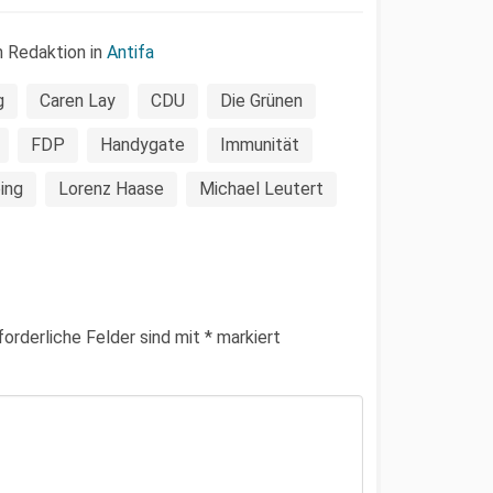
n Redaktion in
Antifa
g
Caren Lay
CDU
Die Grünen
FDP
Handygate
Immunität
ing
Lorenz Haase
Michael Leutert
forderliche Felder sind mit
*
markiert