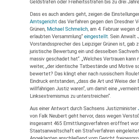
Geldstrafen oder Freiheitsstrafen bis zu drei Jahre
Dass es auch anders geht, zeigen die Einstellung
Amtsgericht
das Verfahren gegen den Dresdner V
Grünen,
Michael Schmelich
, am 4. Februar wegen 
erlaubten Versammlung“
eingestellt
. Sein Anwalt 
Vorstandssprecher des Leipziger Grünen ist, gab z
juristische Bewertung ein und desselben Sachverh
massiv geschadet hat“. „Welches Vertrauen kann m
weiter, „der identische Tatbestände und Motive so
bewertet? Das klingt eher nach russischem Roulett
Eindruck entstanden, „dass die Art und Weise der 
willfährigen Justiz waren“, um damit eine „vermei
Linksextremismus zu unterstreichen“.
Aus einer Antwort durch Sachsens Justizminister
von Falk Neubert geht hervor, dass wegen Vers
insgesamt 465 Ermittlungsverfahren eröffnet worde
Staatsanwaltschaft ein Strafverfahren eingeleitet 
Angeklagten anschließend vom Gericht freigespro