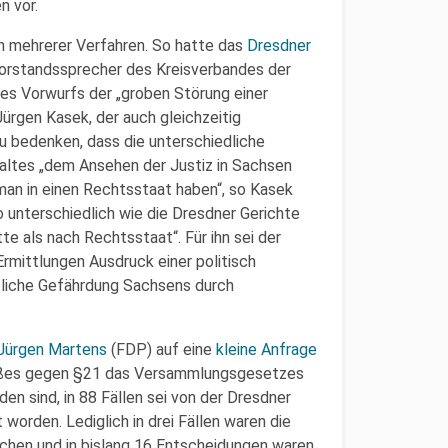
n vor.
en mehrerer Verfahren. So hatte das
Dresdner
orstandssprecher des Kreisverbandes der
des Vorwurfs der „groben Störung einer
Jürgen Kasek, der auch gleichzeitig
u bedenken, dass die unterschiedliche
altes „dem Ansehen der Justiz in Sachsen
an in einen Rechtsstaat haben“, so Kasek
 unterschiedlich wie die Dresdner Gerichte
e als nach Rechtsstaat“. Für ihn sei der
Ermittlungen Ausdruck einer politisch
ntliche Gefährdung Sachsens durch
Jürgen Martens
(FDP) auf eine
kleine Anfrage
toßes gegen §21 das Versammlungsgesetzes
n sind, in 88 Fällen sei von der Dresdner
worden. Lediglich in drei Fällen waren die
chen und in bislang 16 Entscheidungen waren