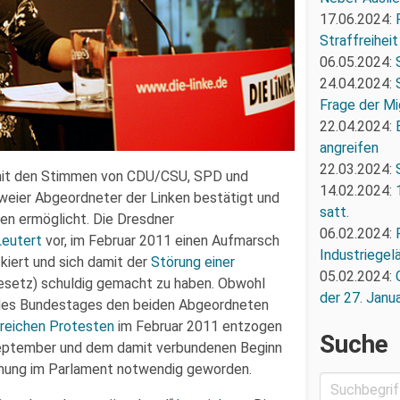
17.06.2024:
Straffreiheit
06.05.2024:
24.04.2024:
Frage der Mi
22.04.2024:
angreifen
22.03.2024:
it den Stimmen von CDU/CSU, SPD und
14.02.2024:
eier Abgeordneter der Linken bestätigt und
satt.
en ermöglicht. Die Dresdner
06.02.2024:
Leutert
vor, im Februar 2011 einen Aufmarsch
Industriegel
kiert und sich damit der
Störung einer
05.02.2024:
setz) schuldig gemacht zu haben. Obwohl
der 27. Janua
es Bundestages den beiden Abgeordneten
greichen Protesten
im Februar 2011 entzogen
Suche
ptember und dem damit verbundenen Beginn
mmung im Parlament notwendig geworden.