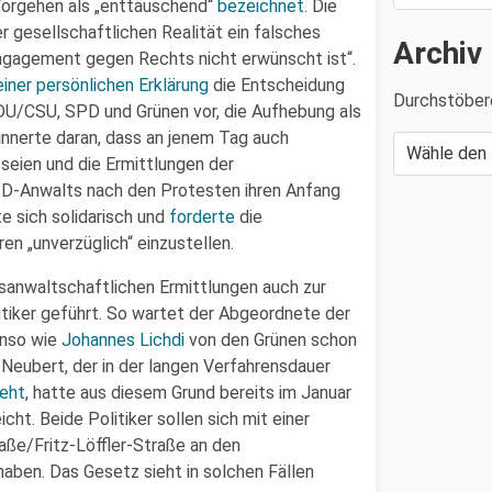
Vorgehen als „enttäuschend“
bezeichnet
. Die
r gesellschaftlichen Realität ein falsches
Archiv
 Engagement gegen Rechts nicht erwünscht ist“.
 einer persönlichen Erklärung
die Entscheidung
Durchstöber
DU/CSU, SPD und Grünen vor, die Aufhebung als
rinnerte daran, dass an jenem Tag auch
seien und die Ermittlungen der
PD-Anwalts nach den Protesten ihren Anfang
e sich solidarisch und
forderte
die
en „unverzüglich“ einzustellen.
anwaltschaftlichen Ermittlungen auch zur
itiker geführt. So wartet der Abgeordnete der
enso wie
Johannes Lichdi
von den Grünen schon
 Neubert, der in der langen Verfahrensdauer
ieht
, hatte aus diesem Grund bereits im Januar
ht. Beide Politiker sollen sich mit einer
ße/Fritz-Löffler-Straße an den
ben. Das Gesetz sieht in solchen Fällen