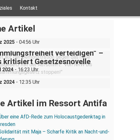
ziales
Kontakt
ine AfD-Rede zum
ustgedenktag in Coswig bei
e Artikel
n
z 2025
- 04:56 Uhr
mlungsfreiheit verteidigen“ –
 kritisiert Gesetzesnovelle
ankenhaus, eine Belegschaft“ –
l 2024
- 16:23 Uhr
skampf am städtischen Klinikum
z 2024
- 12:35 Uhr
e Artikel im Ressort Antifa
Über eine AfD-Rede zum Holocaustgedenktag in
Dresden
Solidarität mit Maja – Scharfe Kritik an Nacht-und-
eferung