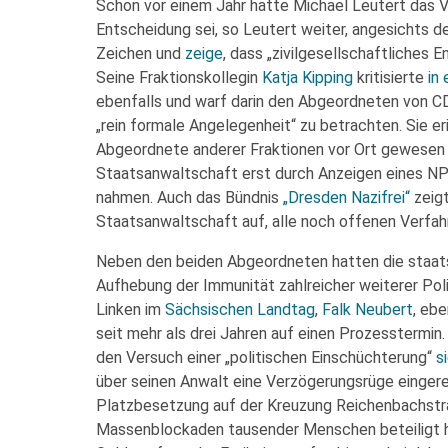
Schon vor einem Jahr hatte Michael Leutert das 
Entscheidung sei, so Leutert weiter, angesichts de
Zeichen und
zeige
, dass „zivilgesellschaftliches
Seine Fraktionskollegin
Katja Kipping
kritisierte
in
ebenfalls und warf darin den Abgeordneten von C
„rein formale Angelegenheit“ zu betrachten. Sie e
Abgeordnete anderer Fraktionen vor Ort gewesen 
Staatsanwaltschaft erst durch Anzeigen eines N
nahmen. Auch das Bündnis
„Dresden Nazifrei“
zeigt
Staatsanwaltschaft auf, alle noch offenen Verfahr
Neben den beiden Abgeordneten hatten die staats
Aufhebung der Immunität zahlreicher weiterer Pol
Linken im
Sächsischen Landtag
,
Falk Neubert
, eb
seit mehr als drei Jahren auf einen Prozesstermin.
den Versuch einer „politischen Einschüchterung“
s
über seinen Anwalt eine Verzögerungsrüge eingereic
Platzbesetzung auf der Kreuzung Reichenbachstra
Massenblockaden tausender Menschen beteiligt ha