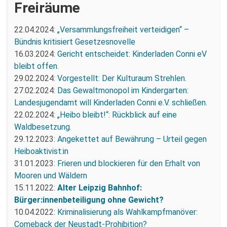
Freiräume
22.04.2024:
„Versammlungsfreiheit verteidigen“ –
Bündnis kritisiert Gesetzesnovelle
16.03.2024:
Gericht entscheidet: Kinderladen Conni eV
bleibt offen.
29.02.2024:
Vorgestellt: Der Kulturaum Strehlen.
27.02.2024:
Das Gewaltmonopol im Kindergarten:
Landesjugendamt will Kinderladen Conni e.V. schließen.
22.02.2024:
„Heibo bleibt!“: Rückblick auf eine
Waldbesetzung.
29.12.2023:
Angekettet auf Bewährung – Urteil gegen
Heiboaktivist:in
31.01.2023:
Frieren und blockieren für den Erhalt von
Mooren und Wäldern
15.11.2022:
Alter Leipzig Bahnhof:
Bürger:innenbeteiligung ohne Gewicht?
10.04.2022:
Kriminalisierung als Wahlkampfmanöver:
Comeback der Neustadt-Prohibition?