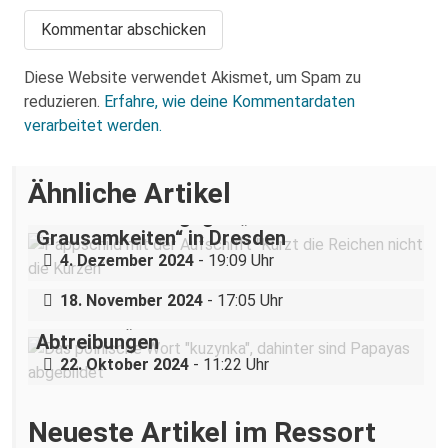
Diese Website verwendet Akismet, um Spam zu
reduzieren.
Erfahre, wie deine Kommentardaten
verarbeitet werden.
Ähnliche Artikel
„Teilhabe ist nicht verhandelbar“–
Demonstration gegen „Liste der
Grausamkeiten“ in Dresden
Nazigruppe sucht (und bekommt) Stress
4. Dezember 2024
- 19:09 Uhr
in der Dresdner Neustadt
18. November 2024
- 17:05 Uhr
Dresdner „Cousine“ hilft Pol*innen bei
Abtreibungen
22. Oktober 2024
- 11:22 Uhr
Neueste Artikel im Ressort