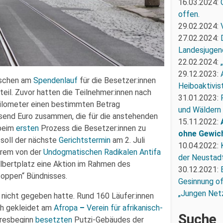
16.03.2024:
offen.
29.02.2024:
27.02.2024:
Landesjugend
22.02.2024:
29.12.2023:
schen am
Spendenlauf
für die Besetzer:innen
Heiboaktivist
eil. Zuvor hatten die Teilnehmer:innen nach
31.01.2023:
Kilometer einen bestimmten Betrag
und Wäldern
usend Euro zusammen, die für die anstehenden
15.11.2022:
beim
ersten
Prozess die Besetzer:innen zu
ohne Gewic
 soll der nächste
Gerichtstermin
am 2. Juli
10.04.2022:
derem von der
Undogmatischen Radikalen Antifa
der Neustadt
bertplatz eine Aktion im Rahmen des
30.12.2021:
oppen“ Bündnisses.
Gesinnung of
„Jungen Net
h nicht gegeben hatte. Rund 160 Läufer:innen
ch gekleidet am
Afropa
–
Verein für afrikanisch-
Suche
hresbeginn
besetzten
Putzi-Gebäudes der