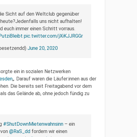
die Sicht auf den Weltclub gegenüber
 heute?Jedenfalls uns nicht aufhalten!
nd euch immer einen Schritt vorraus.
utziBleibt
pic.twitter.com/jXiKJJRGGr
rbesetzendd)
June 20, 2020
sorgte ein in sozialen Netzwerken
resden
„. Darauf waren die Läufer:innen aus der
en. Die bereits seit Freitagabend vor dem
ls das Gelände ab, ohne jedoch fündig zu
ag
#ShutDownMietenwahnsinn
– ein
l von
@RaS_dd
fordern wir einen