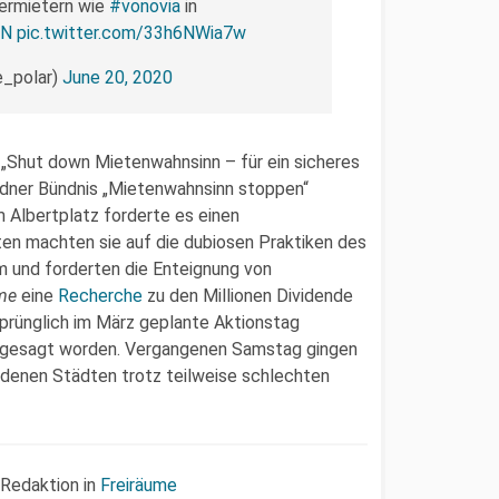
ermietern wie
#vonovia
in
PN
pic.twitter.com/33h6NWia7w
e_polar)
June 20, 2020
„Shut down Mietenwahnsinn – für ein sicheres
esdner Bündnis „Mietenwahnsinn stoppen“
m Albertplatz forderte es einen
en machten sie auf die dubiosen Praktiken des
 und forderten die Enteignung von
me
eine
Recherche
zu den Millionen Dividende
prünglich im März geplante Aktionstag
bgesagt worden. Vergangenen Samstag gingen
edenen Städten trotz teilweise schlechten
 Redaktion in
Freiräume