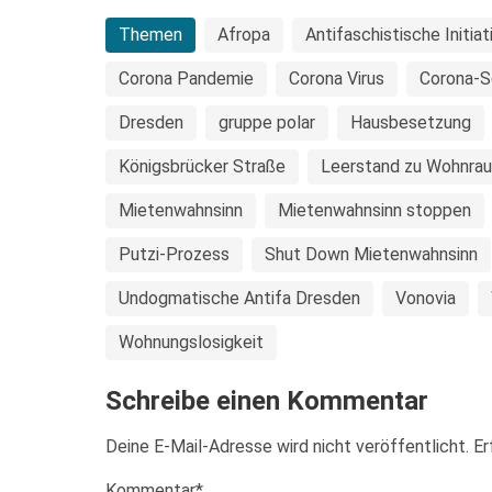
Themen
Afropa
Antifaschistische Initia
Corona Pandemie
Corona Virus
Corona-S
Dresden
gruppe polar
Hausbesetzung
Königsbrücker Straße
Leerstand zu Wohnra
Mietenwahnsinn
Mietenwahnsinn stoppen
Putzi-Prozess
Shut Down Mietenwahnsinn
Undogmatische Antifa Dresden
Vonovia
Wohnungslosigkeit
Schreibe einen Kommentar
Deine E-Mail-Adresse wird nicht veröffentlicht.
Er
Kommentar
*