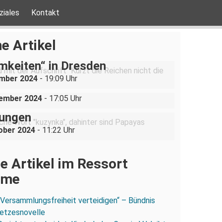
ziales
Kontakt
be ist nicht verhandelbar“–
e Artikel
ration gegen „Liste der
mkeiten“ in Dresden
uppe sucht (und bekommt)
ember 2024
- 19:09 Uhr
in der Dresdner Neustadt
vember 2024
- 17:05 Uhr
r „Cousine“ hilft Pol*innen bei
bungen
ober 2024
- 11:22 Uhr
e Artikel im Ressort
ume
„Versammlungsfreiheit verteidigen“ – Bündnis
esetzesnovelle