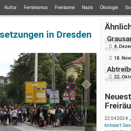
Kultur
Feminismus
Freiräume
Nazis
Ökologie
So
„Teilha
Ähnlich
Demonst
setzungen in Dresden
Grausa
Nazigr
4. Dez
Stress 
18. No
Dresdne
Abtrei
22. Okt
Neuest
Freirä
22.04.2024:
kritisiert G