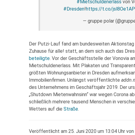
#Mietschuldenerlass
von V
#Dresden
!
https://t.co/jsl8Oe1A
— gruppe polar (@grupp
Der Putzi-Lauf fand am bundesweiten Aktionstag 
Zuhause für alle! statt, an dem sich auch das Dr
beteiligte
. Vor der Geschäftsstelle der Vonovia a
Mietschuldenerlass. Mit Plakaten und Transparent
größten Wohnungsanbieter in Dresden aufmerksam
Immobilienfirmen. Unlängst veröffentlichte
addn.
des Unternehmens im Geschäftsjahr 2019. Der urs
„Shutdown Mietenwahnsinn“ war wegen Corona a
schließlich mehrere tausend Menschen in verschi
Wetters auf die
Straße
.
Veröffentlicht am 25. Juni 2020 um 13:04 Uhr von