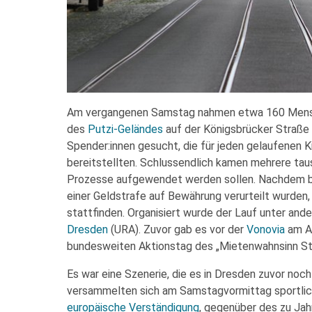
Am vergangenen Samstag nahmen etwa 160 Men
des
Putzi-Geländes
auf der Königsbrücker Straße t
Spender:innen gesucht, die für jeden gelaufenen 
bereitstellten. Schlussendlich kamen mehrere ta
Prozesse aufgewendet werden sollen. Nachdem 
einer Geldstrafe auf Bewährung verurteilt wurden,
stattfinden. Organisiert wurde der Lauf unter an
Dresden
(URA). Zuvor gab es vor der
Vonovia
am Al
bundesweiten Aktionstag des „Mietenwahnsinn St
Es war eine Szenerie, die es in Dresden zuvor noc
versammelten sich am Samstagvormittag sportli
europäische Verständigung
, gegenüber des zu Ja