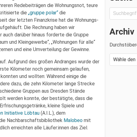
hreren Redebeiträgen die Wohnungsnot, teure
ritisierte die
„gruppe polar“
die
eit der letzten Finanzkrise hat die Wohnungs-
ufgehäuft. Die Rechnung haben wir
Archiv
er auch darüber hinaus forderte die Gruppe
aum und Kleingewerbe“, „Wohnungen für alle“
Durchstöber
ernen und eine Umverteilung der Gewinne.
n auf. Aufgrund des großen Andranges wurde der
erste Kilometer noch gemeinsam gelaufen,
ie konnten und wollten: Während einige die
ndere dazu, die zehn Kilometer lange Strecke
erschiedene Gruppen aus Dresden Stände
olt werden konnte, der bestätigte, dass die
Erfrischungsgetränke, kleine Spiele und
n Initiative Löbtau
(A.I.L.), dem
die Nachbarschaftsbibliothek
Malobeo
mit
ch erreichten alle Läufer:innen das Ziel.