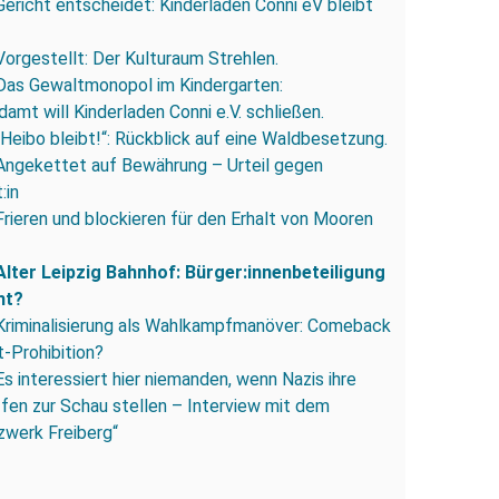
Gericht entscheidet: Kinderladen Conni eV bleibt
Vorgestellt: Der Kulturaum Strehlen.
Das Gewaltmonopol im Kindergarten:
amt will Kinderladen Conni e.V. schließen.
„Heibo bleibt!“: Rückblick auf eine Waldbesetzung.
Angekettet auf Bewährung – Urteil gegen
:in
Frieren und blockieren für den Erhalt von Mooren
Alter Leipzig Bahnhof: Bürger:innenbeteiligung
ht?
Kriminalisierung als Wahlkampfmanöver: Comeback
-Prohibition?
Es interessiert hier niemanden, wenn Nazis ihre
fen zur Schau stellen – Interview mit dem
zwerk Freiberg“