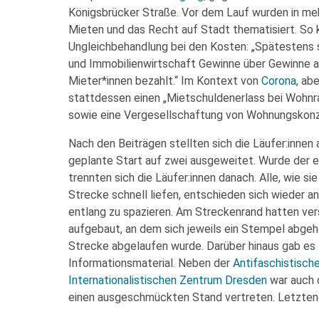
Königsbrücker Straße. Vor dem Lauf wurden in me
Mieten und das Recht auf Stadt thematisiert. So k
Ungleichbehandlung bei den Kosten: „Spätestens s
und Immobilienwirtschaft Gewinne über Gewinne a
Mieter*innen bezahlt.“ Im Kontext von
Corona
, ab
stattdessen einen „Mietschuldenerlass bei Wohnr
sowie eine Vergesellschaftung von Wohnungskonz
Nach den Beiträgen stellten sich die Läufer:inne
geplante Start auf zwei ausgeweitet. Wurde der 
trennten sich die Läufer:innen danach. Alle, wie s
Strecke schnell liefen, entschieden sich wieder a
entlang zu spazieren. Am Streckenrand hatten v
aufgebaut, an dem sich jeweils ein Stempel abgeh
Strecke abgelaufen wurde. Darüber hinaus gab es 
Informationsmaterial. Neben der
Antifaschistische
Internationalistischen Zentrum Dresden
war auch 
einen ausgeschmückten Stand vertreten. Letztendli