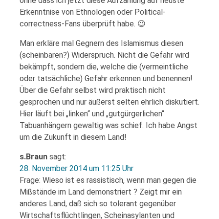
ohne dass ich jetzt diese Aufzählung auf neuste
Erkenntnise von Ethnologen oder Political-
correctness-Fans überprüft habe. 😉
Man erkläre mal Gegnern des Islamismus diesen
(scheinbaren?) Widerspruch. Nicht die Gefahr wird
bekämpft, sondern die, welche die (vermeintliche
oder tatsächliche) Gefahr erkennen und benennen!
Über die Gefahr selbst wird praktisch nicht
gesprochen und nur äußerst selten ehrlich diskutiert.
Hier läuft bei „linken“ und „gutgürgerlichen“
Tabuanhängern gewaltig was schief. Ich habe Angst
um die Zukunft in diesem Land!
s.Braun
sagt:
28. November 2014 um 11:25 Uhr
Frage: Wieso ist es rassistisch, wenn man gegen die
Mißstände im Land demonstriert ? Zeigt mir ein
anderes Land, daß sich so tolerant gegenüber
Wirtschaftsflüchtlingen, Scheinasylanten und