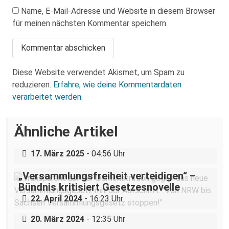
Name, E-Mail-Adresse und Website in diesem Browser
für meinen nächsten Kommentar speichern.
Diese Website verwendet Akismet, um Spam zu
reduzieren.
Erfahre, wie deine Kommentardaten
verarbeitet werden.
Über eine AfD-Rede zum
Ähnliche Artikel
Holocaustgedenktag in Coswig bei
Dresden
17. März 2025
- 04:56 Uhr
„Versammlungsfreiheit verteidigen“ –
Bündnis kritisiert Gesetzesnovelle
„Ein Krankenhaus, eine Belegschaft“ –
22. April 2024
- 16:23 Uhr
Arbeitskampf am städtischen Klinikum
20. März 2024
- 12:35 Uhr