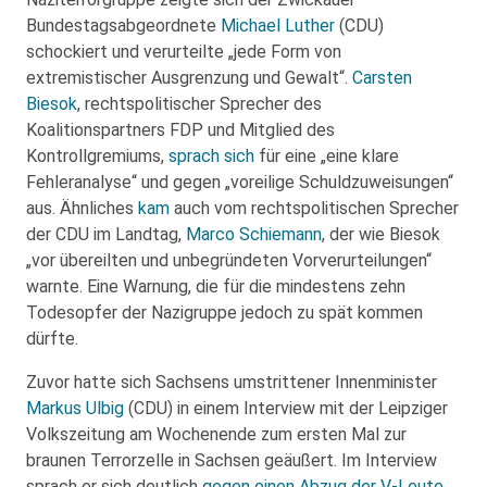
Bundestagsabgeordnete
Michael Luther
(CDU)
schockiert und verurteilte „jede Form von
extremistischer Ausgrenzung und Gewalt“.
Carsten
Biesok
, rechtspolitischer Sprecher des
Koalitionspartners FDP und Mitglied des
Kontrollgremiums,
sprach sich
für eine „eine klare
Fehleranalyse“ und gegen „voreilige Schuldzuweisungen“
aus. Ähnliches
kam
auch vom rechtspolitischen Sprecher
der CDU im Landtag,
Marco Schiemann
, der wie Biesok
„vor übereilten und unbegründeten Vorverurteilungen“
warnte. Eine Warnung, die für die mindestens zehn
Todesopfer der Nazigruppe jedoch zu spät kommen
dürfte.
Zuvor hatte sich Sachsens umstrittener Innenminister
Markus Ulbig
(CDU) in einem Interview mit der Leipziger
Volkszeitung am Wochenende zum ersten Mal zur
braunen Terrorzelle in Sachsen geäußert. Im Interview
sprach er sich deutlich
gegen einen Abzug der V-Leute