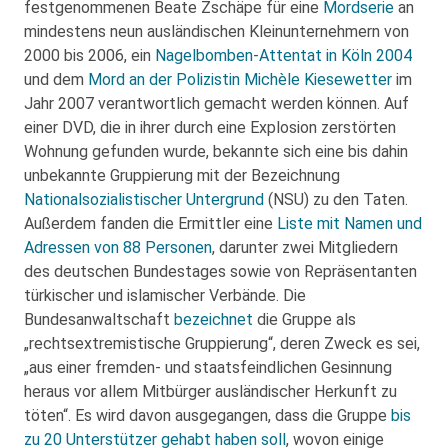
festgenommenen Beate Zschäpe für eine
Mordserie
an
mindestens neun ausländischen Kleinunternehmern von
2000 bis 2006, ein
Nagelbomben-Attentat in Köln 2004
und dem
Mord an der Polizistin Michèle Kiesewetter
im
Jahr 2007 verantwortlich gemacht werden können. Auf
einer DVD, die in ihrer durch eine Explosion zerstörten
Wohnung gefunden wurde, bekannte sich eine bis dahin
unbekannte Gruppierung mit der Bezeichnung
Nationalsozialistischer Untergrund
(NSU) zu den Taten.
Außerdem fanden die Ermittler eine
Liste mit Namen und
Adressen von 88 Personen
, darunter zwei Mitgliedern
des deutschen Bundestages sowie von Repräsentanten
türkischer und islamischer Verbände. Die
Bundesanwaltschaft
bezeichnet
die Gruppe als
„rechtsextremistische Gruppierung“, deren Zweck es sei,
„aus einer fremden- und staatsfeindlichen Gesinnung
heraus vor allem Mitbürger ausländischer Herkunft zu
töten“. Es wird davon ausgegangen, dass die Gruppe
bis
zu 20 Unterstützer gehabt haben soll
, wovon einige