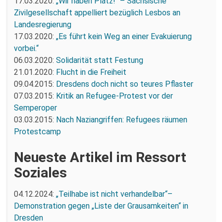
17.03.2020:
„Wir haben Platz!“ – Sächsische
Zivilgesellschaft appelliert bezüglich Lesbos an
Landesregierung
17.03.2020:
„Es führt kein Weg an einer Evakuierung
vorbei.“
06.03.2020:
Solidarität statt Festung
21.01.2020:
Flucht in die Freiheit
09.04.2015:
Dresdens doch nicht so teures Pflaster
07.03.2015:
Kritik an Refugee-Protest vor der
Semperoper
03.03.2015:
Nach Naziangriffen: Refugees räumen
Protestcamp
Neueste Artikel im Ressort
Soziales
04.12.2024:
„Teilhabe ist nicht verhandelbar“–
Demonstration gegen „Liste der Grausamkeiten“ in
Dresden