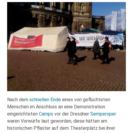
Nach dem
schnellen Ende
eines von geflüchteten
Menschen im Anschluss an eine Demonstration
eingerichteten
Camps
vor der Dresdner
Semperoper
waren Vorwürfe laut geworden, diese hätten am
historischen Pflaster auf dem Theaterplatz bei ihrer