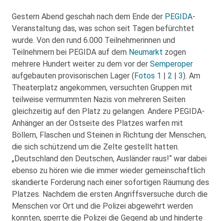
Gestern Abend geschah nach dem Ende der
PEGIDA
-
Veranstaltung das, was schon seit Tagen befürchtet
wurde. Von den rund 6.000 Teilnehmerinnen und
Teilnehmern bei PEGIDA auf dem
Neumarkt
zogen
mehrere Hundert weiter zu dem vor der
Semperoper
aufgebauten provisorischen Lager (
Fotos 1
|
2
|
3
). Am
Theaterplatz angekommen, versuchten Gruppen mit
teilweise vermummten Nazis von mehreren Seiten
gleichzeitig auf den Platz zu gelangen. Andere PEGIDA-
Anhänger an der Ostseite des Platzes warfen mit
Böllern, Flaschen und Steinen in Richtung der Menschen,
die sich schützend um die Zelte gestellt hatten.
„Deutschland den Deutschen, Ausländer raus!“ war dabei
ebenso zu hören wie die immer wieder gemeinschaftlich
skandierte Forderung nach einer sofortigen Räumung des
Platzes. Nachdem die ersten Angriffsversuche durch die
Menschen vor Ort und die Polizei abgewehrt werden
konnten, sperrte die Polizei die Gegend ab und hinderte