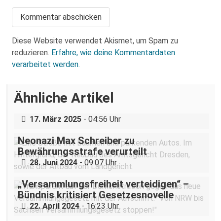
Diese Website verwendet Akismet, um Spam zu
reduzieren.
Erfahre, wie deine Kommentardaten
verarbeitet werden.
Über eine AfD-Rede zum
Ähnliche Artikel
Holocaustgedenktag in Coswig bei
Dresden
17. März 2025
- 04:56 Uhr
Neonazi Max Schreiber zu
Bewährungsstrafe verurteilt
28. Juni 2024
- 09:07 Uhr
„Versammlungsfreiheit verteidigen“ –
Bündnis kritisiert Gesetzesnovelle
22. April 2024
- 16:23 Uhr