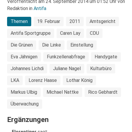
Veröffentlicht am 24. September 2014 um 01:52 Uhr von
Redaktion in
Antifa
Themen
19. Februar
2011
Amtsgericht
Antifa Sportgruppe
Caren Lay
CDU
Die Grünen
Die Linke
Einstellung
Eva Jähnigen
Funkzellenabfrage
Handygate
Johannes Lichdi
Juliane Nagel
Kulturbüro
LKA
Lorenz Haase
Lothar König
Markus Ulbig
Michael Nattke
Rico Gebhardt
Überwachung
Ergänzungen
Florentiner
sagt: