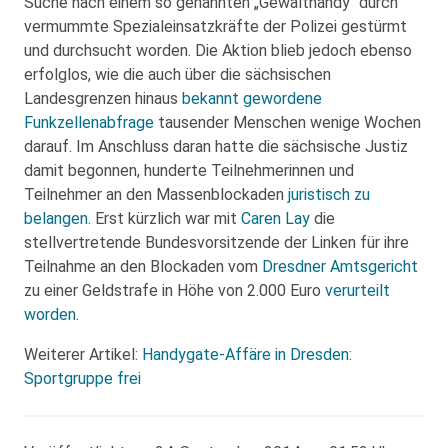
Suche nach einem so genannten „Gewalthandy“ durch
vermummte Spezialeinsatzkräfte der Polizei gestürmt
und durchsucht worden. Die Aktion blieb jedoch ebenso
erfolglos, wie die auch über die sächsischen
Landesgrenzen hinaus
bekannt gewordene
Funkzellenabfrage
tausender Menschen wenige Wochen
darauf. Im Anschluss daran hatte die sächsische Justiz
damit begonnen, hunderte Teilnehmerinnen und
Teilnehmer an den Massenblockaden
juristisch zu
belangen
. Erst kürzlich war mit
Caren Lay
die
stellvertretende Bundesvorsitzende der Linken für ihre
Teilnahme an den Blockaden vom
Dresdner Amtsgericht
zu einer Geldstrafe in Höhe von 2.000 Euro
verurteilt
worden
.
Weiterer Artikel:
Handygate-Affäre in Dresden:
Sportgruppe frei