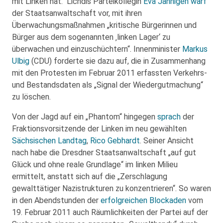
mit Linken hat.“ Lichdis Parteikollegin
Eva Jähnigen
warf
der Staatsanwaltschaft vor, mit ihren
Überwachungsmaßnahmen „kritische Bürgerinnen und
Bürger aus dem sogenannten ‚linken Lager‘ zu
überwachen und einzuschüchtern“. Innenminister
Markus
Ulbig
(CDU) forderte sie dazu auf, die in Zusammenhang
mit den Protesten im Februar 2011 erfassten Verkehrs-
und Bestandsdaten als „Signal der Wiedergutmachung“
zu löschen.
Von der Jagd auf ein „Phantom“ hingegen
sprach
der
Fraktionsvorsitzende der Linken im neu gewählten
Sächsischen Landtag
,
Rico Gebhardt
. Seiner Ansicht
nach habe die Dresdner Staatsanwaltschaft „auf gut
Glück und ohne reale Grundlage“ im linken Milieu
ermittelt, anstatt sich auf die „Zerschlagung
gewalttätiger Nazistrukturen zu konzentrieren“. So waren
in den Abendstunden der
erfolgreichen Blockaden
vom
19. Februar 2011 auch Räumlichkeiten der Partei auf der