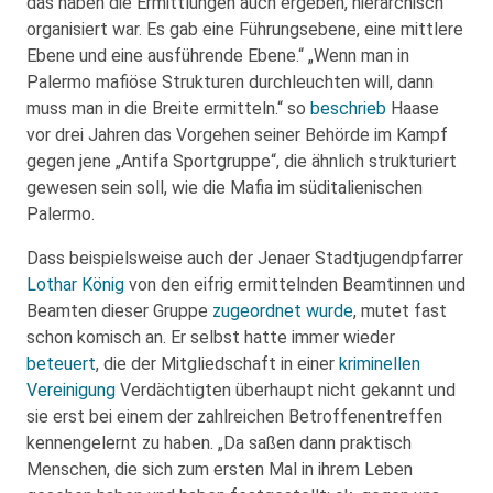
das haben die Ermittlungen auch ergeben, hierarchisch
organisiert war. Es gab eine Führungsebene, eine mittlere
Ebene und eine ausführende Ebene.“ „Wenn man in
Palermo mafiöse Strukturen durchleuchten will, dann
muss man in die Breite ermitteln.“ so
beschrieb
Haase
vor drei Jahren das Vorgehen seiner Behörde im Kampf
gegen jene „Antifa Sportgruppe“, die ähnlich strukturiert
gewesen sein soll, wie die Mafia im süditalienischen
Palermo.
Dass beispielsweise auch der Jenaer Stadtjugendpfarrer
Lothar König
von den eifrig ermittelnden Beamtinnen und
Beamten dieser Gruppe
zugeordnet wurde
, mutet fast
schon komisch an. Er selbst hatte immer wieder
beteuert
, die der Mitgliedschaft in einer
kriminellen
Vereinigung
Verdächtigten überhaupt nicht gekannt und
sie erst bei einem der zahlreichen Betroffenentreffen
kennengelernt zu haben. „Da saßen dann praktisch
Menschen, die sich zum ersten Mal in ihrem Leben