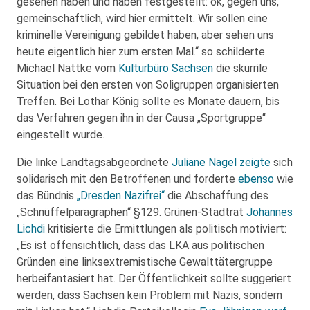
gesehen haben und haben festgestellt: ok, gegen uns,
gemeinschaftlich, wird hier ermittelt. Wir sollen eine
kriminelle Vereinigung gebildet haben, aber sehen uns
heute eigentlich hier zum ersten Mal.“ so schilderte
Michael Nattke vom
Kulturbüro Sachsen
die skurrile
Situation bei den ersten von Soligruppen organisierten
Treffen. Bei Lothar König sollte es Monate dauern, bis
das Verfahren gegen ihn in der Causa „Sportgruppe“
eingestellt wurde.
Die linke Landtagsabgeordnete
Juliane Nagel
zeigte
sich
solidarisch mit den Betroffenen und forderte
ebenso
wie
das Bündnis
„Dresden Nazifrei“
die Abschaffung des
„Schnüffelparagraphen“ §129. Grünen-Stadtrat
Johannes
Lichdi
kritisierte die Ermittlungen als politisch motiviert:
„Es ist offensichtlich, dass das LKA aus politischen
Gründen eine linksextremistische Gewalttätergruppe
herbeifantasiert hat. Der Öffentlichkeit sollte suggeriert
werden, dass Sachsen kein Problem mit Nazis, sondern