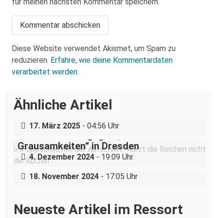
für meinen nächsten Kommentar speichern.
Diese Website verwendet Akismet, um Spam zu
reduzieren.
Erfahre, wie deine Kommentardaten
verarbeitet werden.
Über eine AfD-Rede zum
Ähnliche Artikel
Holocaustgedenktag in Coswig bei
Dresden
„Teilhabe ist nicht verhandelbar“–
17. März 2025
- 04:56 Uhr
Demonstration gegen „Liste der
Grausamkeiten“ in Dresden
Nazigruppe sucht (und bekommt) Stress
4. Dezember 2024
- 19:09 Uhr
in der Dresdner Neustadt
18. November 2024
- 17:05 Uhr
Neueste Artikel im Ressort