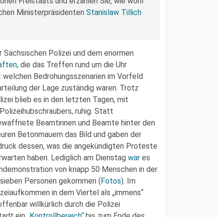
nen Freistaats und erzählen Sie, wie wohl
chen Ministerpräsidenten
Stanislaw Tillich
er Sächsischen Polizei und dem enormen
äften
, die das Treffen rund um die Uhr
mit welchen Bedrohungsszenarien im Vorfeld
teilung der Lage zuständig waren. Trotz
zei blieb es in den letzten Tagen, mit
olizeihubschraubers, ruhig. Statt
waffnete Beamtinnen und Beamte hinter den
teuren Betonmauern das Bild und gaben der
ndruck dessen, was die angekündigten Proteste
rwarten haben. Lediglich am Dienstag
war
es
ndemonstration von knapp 50 Menschen in der
n sieben Personen gekommen (
Fotos
). Im
izeiaufkommen in dem Viertel als „immens“
ffenbar willkürlich durch die Polizei
tadt ein
„Kontrollbereich“
bis zum Ende des