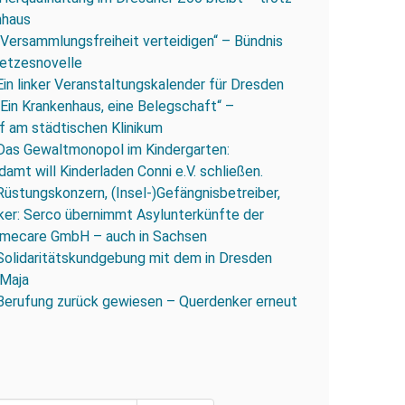
nhaus
„Versammlungsfreiheit verteidigen“ – Bündnis
esetzesnovelle
Ein linker Veranstaltungskalender für Dresden
„Ein Krankenhaus, eine Belegschaft“ –
 am städtischen Klinikum
Das Gewaltmonopol im Kindergarten:
amt will Kinderladen Conni e.V. schließen.
Rüstungskonzern, (Insel-)Gefängnisbetreiber,
iker: Serco übernimmt Asylunterkünfte der
mecare GmbH – auch in Sachsen
Solidaritätskundgebung mit dem in Dresden
 Maja
Berufung zurück gewiesen – Querdenker erneut