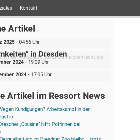
ziales
Kontakt
ine AfD-Rede zum
ustgedenktag in Coswig bei
e Artikel
n
be ist nicht verhandelbar“–
z 2025
- 04:56 Uhr
ration gegen „Liste der
mkeiten“ in Dresden
uppe sucht (und bekommt)
ember 2024
- 19:09 Uhr
in der Dresdner Neustadt
vember 2024
- 17:05 Uhr
e Artikel im Ressort News
Wegen Kündigungen? Arbeitskampf in der
Gastro
Dresdner „Cousine“ hilft Pol*innen bei
n
Tierqualhaltung im Dresdner Zoo bleibt – trotz