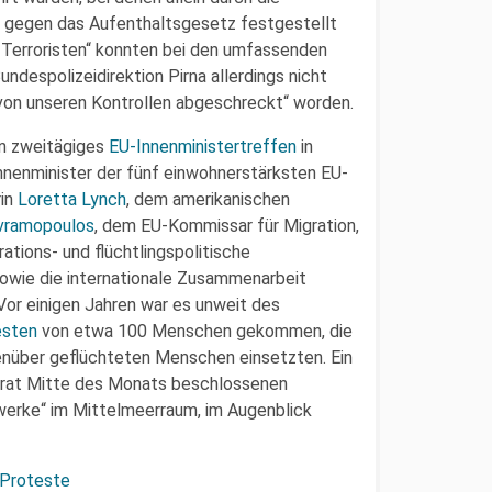
e gegen das Aufenthaltsgesetz festgestellt
-Terroristen“ konnten bei den umfassenden
ndespolizeidirektion Pirna allerdings nicht
 von unseren Kontrollen abgeschreckt“ worden.
n zweitägiges
EU-Innenministertreffen
in
nenminister der fünf einwohnerstärksten EU-
rin
Loretta Lynch
, dem amerikanischen
Avramopoulos
, dem EU-Kommissar für Migration,
tions- und flüchtlingspolitische
sowie die internationale Zusammenarbeit
 Vor einigen Jahren war es unweit des
esten
von etwa 100 Menschen gekommen, die
enüber geflüchteten Menschen einsetzten. Ein
rrat Mitte des Monats beschlossenen
rke“ im Mittelmeerraum, im Augenblick
 Proteste