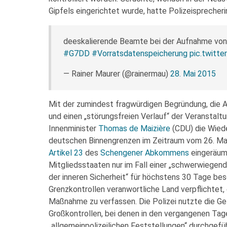
Gipfels eingerichtet wurde, hatte Polizeisprecher
deeskalierende Beamte bei der Aufnahme von 
#G7DD
#Vorratsdatenspeicherung
pic.twitt
— Rainer Maurer (@rainermau)
28. Mai 2015
Mit der zumindest fragwürdigen Begründung, die An
und einen „störungsfreien Verlauf“ der Veranstalt
Innenminister
Thomas de Maizière
(CDU) die Wiede
deutschen Binnengrenzen im Zeitraum vom 26. Mai
Artikel 23
des
Schengener Abkommens
eingeräumt
Mitgliedsstaaten nur im Fall einer „schwerwiegen
der inneren Sicherheit“ für höchstens 30 Tage be
Grenzkontrollen veranwortliche Land verpflichtet,
Maßnahme zu verfassen. Die Polizei nutzte die Ge
Großkontrollen, bei denen in den vergangenen Ta
„allgemeinpolizeilichen Feststellungen“ durchgefüh