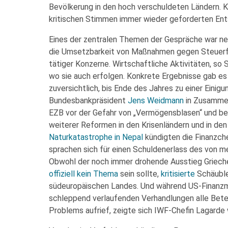
Bevölkerung in den hoch verschuldeten Ländern. K
kritischen Stimmen immer wieder geforderten En
Eines der zentralen Themen der Gespräche war ne
die Umsetzbarkeit von Maßnahmen gegen Steuerflu
tätiger Konzerne. Wirtschaftliche Aktivitäten, so
wo sie auch erfolgen. Konkrete Ergebnisse gab es 
zuversichtlich, bis Ende des Jahres zu einer Einig
Bundesbankpräsident
Jens Weidmann
in Zusamme
EZB vor der Gefahr von „Vermögensblasen“ und b
weiterer Reformen in den Krisenländern und in de
Naturkatastrophe in Nepal
kündigten die Finanzche
sprachen sich für einen Schuldenerlass des von 
Obwohl der noch immer drohende Ausstieg Griech
offiziell kein Thema
sein sollte,
kritisierte
Schäuble
südeuropäischen Landes. Und während US-Finanzm
schleppend verlaufenden Verhandlungen alle Bete
Problems aufrief, zeigte sich IWF-Chefin Lagarde 