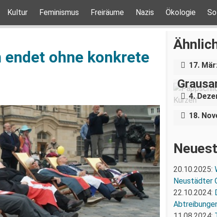
Kultur
Feminismus
Freiräume
Nazis
Ökologie
So
Über e
Holoca
Ähnlich
Dresde
n endet ohne konkrete
„Teilha
17. Mär
Demonst
Grausa
Nazigr
4. Dez
Stress 
18. No
Neuest
20.10.2025:
Neustädter 
22.10.2024:
Abtreibunge
11.08.2024: