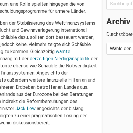
aum eine Rolle spielten hingegen die von
tschuldungsprogramme für ärmere Länder.
Archiv
ben der Stabilisierung des Weltfinanzsystems
cht und Gewinnverlagerung international
Durchstöber
 Schäuble dazu, sollten dort besteuert werden,
jedoch keine, vielmehr zeigte sich Schäuble
ung zu kommen. Gleichzeitig
warnte
nhang mit der
derzeitigen Niedrigzinspolitik
der
etonte ebenso wie Schäuble die Notwendigkeit
n Finanzsystemen. Angesichts der
fs außerdem weitere finanzielle Hilfen an und
mehreren Erdbeben betroffenen Landes aus.
enlands aus der Eurozone bei den Beratungen
 indirekt die Reformbemühungen des
inister
Jack Lew
angesichts der bislang
iligten zu einer pragmatischen Lösung des
wenig diskussionsbereit.