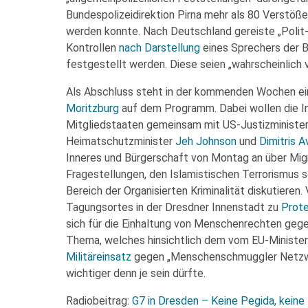
Bundespolizeidirektion Pirna mehr als 80 Verstöß
werden konnte. Nach Deutschland gereiste „Polit
Kontrollen
nach Darstellung
eines Sprechers der Bu
festgestellt werden. Diese seien „wahrscheinlich
Als Abschluss steht in der kommenden Wochen ei
Moritzburg
auf dem Programm. Dabei wollen die In
Mitgliedstaaten gemeinsam mit US-Justizministe
Heimatschutzminister
Jeh Johnson
und
Dimitris 
Inneres und Bürgerschaft von Montag an über Migra
Fragestellungen, den Islamistischen Terrorismus 
Bereich der Organisierten Kriminalität diskutieren.
Tagungsortes in der Dresdner Innenstadt zu
Prot
sich für die Einhaltung von Menschenrechten geg
Thema, welches hinsichtlich dem vom EU-Ministe
Militäreinsatz
gegen „Menschenschmuggler Netzwe
wichtiger denn je sein dürfte.
Radiobeitrag:
G7 in Dresden – Keine Pegida, keine