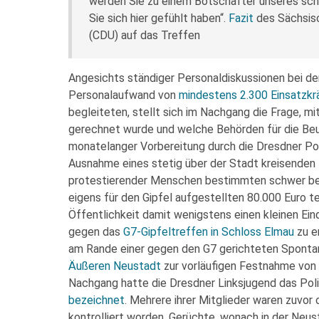
werden Sie zu einem Botschafter unseres schö
Sie sich hier gefühlt haben“.
Fazit
des Sächsis
(CDU) auf das Treffen
Angesichts ständiger Personaldiskussionen bei d
Personalaufwand von
mindestens 2.300 Einsatzkr
begleiteten, stellt sich im Nachgang die Frage, 
gerechnet wurde und welche Behörden für die Beur
monatelanger Vorbereitung durch die Dresdner Poli
Ausnahme eines stetig über der Stadt kreisenden P
protestierender Menschen bestimmten schwer be
eigens für den Gipfel aufgestellten 80.000 Euro 
Öffentlichkeit damit wenigstens einen kleinen Ei
gegen das
G7-Gipfeltreffen in Schloss Elmau
zu e
am Rande einer gegen den G7 gerichteten Sponta
Äußeren Neustadt
zur vorläufigen Festnahme vo
Nachgang hatte die Dresdner Linksjugend das Pol
bezeichnet
. Mehrere ihrer Mitglieder waren zuvor o
kontrolliert worden. Gerüchte, wonach in der Neus