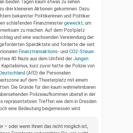
 an beiden Tagen kaum etwas zu sehen.
zu drei kleineren Aktionen gekommen. Dazu
htern bekannter Politikerinnen und Politiker
len schlafenden Finanzminister
geweckt
, um
aufmerksam zu machen. Auf dem Postplatz
lschlag und eine wachsenden Verelendung der
geforderten Spardiktate und forderte die seit
nationalen
Finanztransaktions-
und
CO2-Steuer
.
 etwa 40 Nazis aus dem Umfeld der
Jungen
Kapitalismus, kurz zuvor hatte die Polizei von
 Deutschland
(AfD) die Personalien
rheitszone auf dem Theaterplatz mit einem
hatten. Die Gründe für den kaum wahrnehmbaren
übersehenden Polizeiaufkommen überall in der
ass repräsentativen Treffen wie dem in Dresden
 noch eine Bedeutung beigemessen wird.
 – oder wenn Ihnen das nicht möglich ist,