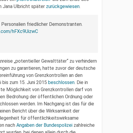
in Jana Ulbricht später
zurückgewiesen
.
Personalien friedlicher Demonstranten.
er.com/hFXc9UizwC
reise „potentieller Gewalttäter“ zu verhindern
ungen zu garantieren, hatte zuvor der deutsche
reinführung von Grenzkontrollen an den
 bis zum 15. Juni 2015
beschlossen
. Die in
e Möglichkeit von Grenzkontrollen darf von
den Bedrohung der öffentlichen Ordnung oder
schlossen werden. Im Nachgang ist das für die
 einen Bericht über die Wirksamkeit der
legenheit für öffentlichkeitswirksame
gen nach
Angaben der Bundespolizei
zahlreiche
rt wurden, bei denen allein durch die