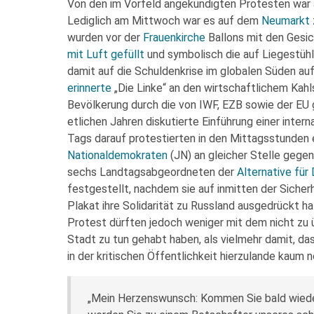
Von den im Vorfeld angekündigten Protesten war
Lediglich am Mittwoch war es auf dem
Neumarkt
wurden vor der
Frauenkirche
Ballons mit den Gesic
mit Luft gefüllt
und symbolisch die auf Liegestüh
damit auf die Schuldenkrise im globalen Süden 
erinnerte
„Die Linke“ an den wirtschaftlichem Kah
Bevölkerung durch die von IWF, EZB sowie der EU 
etlichen Jahren diskutierte Einführung einer inter
Tags darauf protestierten in den Mittagsstunden
Nationaldemokraten
(JN) an gleicher Stelle gegen 
sechs Landtagsabgeordneten der
Alternative für
festgestellt, nachdem sie auf inmitten der Siche
Plakat ihre Solidarität zu Russland ausgedrückt 
Protest dürften jedoch weniger mit dem nicht zu 
Stadt zu tun gehabt haben, als vielmehr damit, d
in der kritischen Öffentlichkeit hierzulande kaum
„Mein Herzenswunsch: Kommen Sie bald wieder