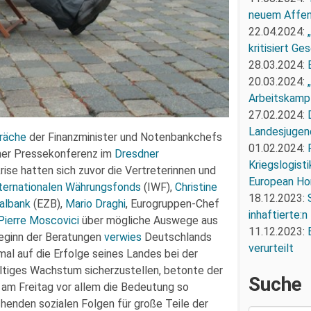
neuem Affe
22.04.2024:
kritisiert G
28.03.2024:
20.03.2024:
Arbeitskampf
27.02.2024:
Landesjugend
räche
der Finanzminister und Notenbankchefs
01.02.2024:
iner Pressekonferenz im
Dresdner
Kriegslogist
rise hatten sich zuvor die Vertreterinnen und
European Ho
ternationalen Währungsfonds
(IWF),
Christine
18.12.2023:
albank
(EZB),
Mario Draghi
, Eurogruppen-Chef
inhaftierte:n
Pierre Moscovici
über mögliche Auswege aus
11.12.2023:
Beginn der Beratungen
verwies
Deutschlands
verurteilt
al auf die Erfolge seines Landes bei der
altiges Wachstum sicherzustellen, betonte der
Suche
am Freitag vor allem die Bedeutung so
chenden sozialen Folgen für große Teile der