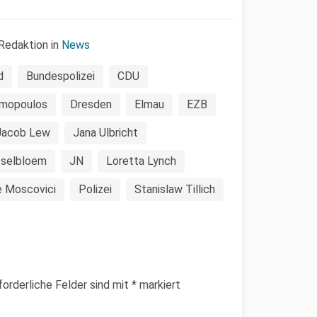
Redaktion in
News
d
Bundespolizei
CDU
amopoulos
Dresden
Elmau
EZB
Jacob Lew
Jana Ulbricht
sselbloem
JN
Loretta Lynch
e Moscovici
Polizei
Stanislaw Tillich
forderliche Felder sind mit
*
markiert