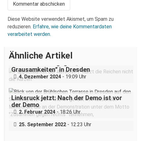
Diese Website verwendet Akismet, um Spam zu
reduzieren.
Erfahre, wie deine Kommentardaten
verarbeitet werden.
Ähnliche Artikel
„Teilhabe ist nicht verhandelbar“–
Demonstration gegen „Liste der
Grausamkeiten“ in Dresden
4. Dezember 2024
- 19:09 Uhr
Linksruck jetzt: Nach der Demo ist vor
der Demo
2. Februar 2024
- 18:26 Uhr
„Weg, weg, weg – Mullah muss weg!“
25. September 2022
- 12:23 Uhr