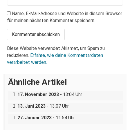
Name, E-Mail-Adresse und Website in diesem Browser
für meinen nächsten Kommentar speichern.
Diese Website verwendet Akismet, um Spam zu
reduzieren.
Erfahre, wie deine Kommentardaten
verarbeitet werden.
Hausdurchsuchungen gegen
Ähnliche Artikel
Antifaschist:innen in Dresden und
Sachsen
Kaum Wasser, kein Essen, kein Schlaf: 10
17. November 2023
- 13:04 Uhr
Stunden im Polizeikessel von Leipzig
13. Februar: Staatsanwaltschaft erneut
13. Juni 2023
- 13:07 Uhr
auf dem rechten Auge blind
27. Januar 2023
- 11:54 Uhr