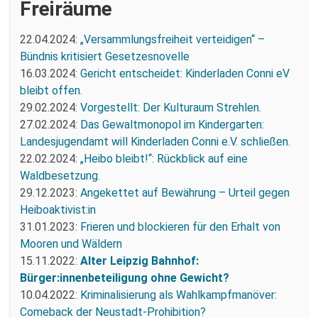
Freiräume
22.04.2024:
„Versammlungsfreiheit verteidigen“ –
Bündnis kritisiert Gesetzesnovelle
16.03.2024:
Gericht entscheidet: Kinderladen Conni eV
bleibt offen.
29.02.2024:
Vorgestellt: Der Kulturaum Strehlen.
27.02.2024:
Das Gewaltmonopol im Kindergarten:
Landesjugendamt will Kinderladen Conni e.V. schließen.
22.02.2024:
„Heibo bleibt!“: Rückblick auf eine
Waldbesetzung.
29.12.2023:
Angekettet auf Bewährung – Urteil gegen
Heiboaktivist:in
31.01.2023:
Frieren und blockieren für den Erhalt von
Mooren und Wäldern
15.11.2022:
Alter Leipzig Bahnhof:
Bürger:innenbeteiligung ohne Gewicht?
10.04.2022:
Kriminalisierung als Wahlkampfmanöver:
Comeback der Neustadt-Prohibition?