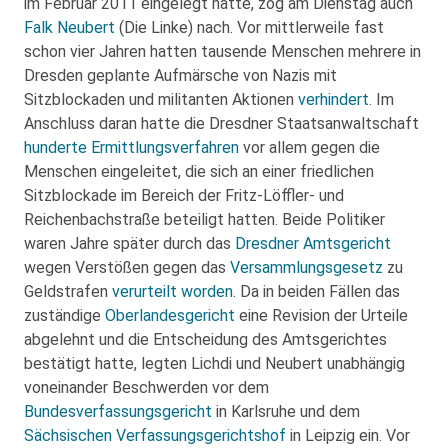
im Februar 2011 eingelegt hatte, zog am Dienstag auch
Falk Neubert
(Die Linke) nach. Vor mittlerweile fast
schon vier Jahren hatten tausende Menschen mehrere in
Dresden geplante Aufmärsche von Nazis mit
Sitzblockaden und militanten Aktionen
verhindert
. Im
Anschluss daran hatte die Dresdner Staatsanwaltschaft
hunderte Ermittlungsverfahren
vor allem gegen die
Menschen eingeleitet, die sich an einer friedlichen
Sitzblockade im Bereich der Fritz-Löffler- und
Reichenbachstraße beteiligt hatten. Beide Politiker
waren Jahre später durch das
Dresdner Amtsgericht
wegen Verstößen gegen das
Versammlungsgesetz
zu
Geldstrafen
verurteilt worden
. Da in beiden Fällen das
zuständige
Oberlandesgericht
eine Revision der Urteile
abgelehnt und die Entscheidung des Amtsgerichtes
bestätigt hatte, legten Lichdi und Neubert unabhängig
voneinander Beschwerden vor dem
Bundesverfassungsgericht
in Karlsruhe und dem
Sächsischen Verfassungsgerichtshof
in Leipzig ein. Vor