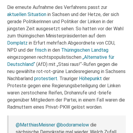
Die erneute Aufnahme des Verfahrens passt zur
aktuellen Situation
in Sachsen und der Hetze, der sich
gerade Politikerinnen und Politiker der Linken in der
jüngsten Zeit ausgesetzt sehen. So hatten vor der Wahl
zum thüringischen Ministerpräsidenten auf dem
Domplatz
in Erfurt mehrfach Abgeordnete von CDU,
NPD und der
frisch
in den
Thüringischen Landtag
eingezogenen rechtspopulistischen
„Alternative für
Deutschland“
(AfD) mit „Stasi raus!“-Rufen gegen die
neu gewählte rot-rot-grüne Landesregierung in Sachsens
Nachbarland
protestiert
. Trauriger
Höhepunkt
der
Proteste gegen eine Regierungsbeteiligung der Linken
waren zerstochene Reifen, Drohanrufe und -briefe
gegenüber Mitgliedern der Partei, in einem Fall waren die
Radmuttern eines Privat-PKW gelöst worden.
@MatthiasMeisner
@bodoramelow
die
sächsische Demokratie mal wieder. Welch Zufall.