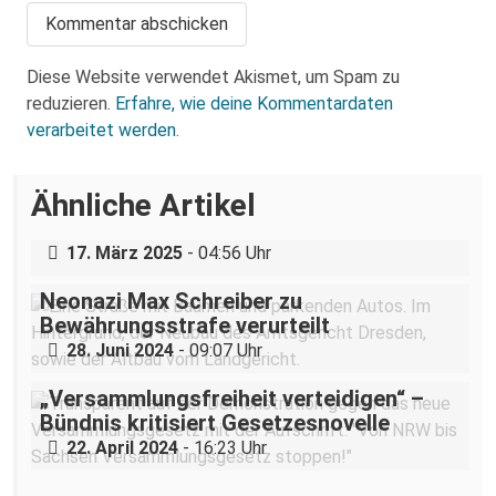
Diese Website verwendet Akismet, um Spam zu
reduzieren.
Erfahre, wie deine Kommentardaten
verarbeitet werden.
Über eine AfD-Rede zum
Ähnliche Artikel
Holocaustgedenktag in Coswig bei
Dresden
17. März 2025
- 04:56 Uhr
Neonazi Max Schreiber zu
Bewährungsstrafe verurteilt
28. Juni 2024
- 09:07 Uhr
„Versammlungsfreiheit verteidigen“ –
Bündnis kritisiert Gesetzesnovelle
22. April 2024
- 16:23 Uhr