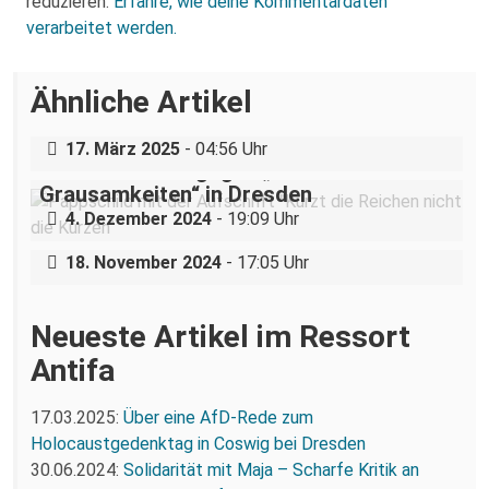
reduzieren.
Erfahre, wie deine Kommentardaten
verarbeitet werden.
Über eine AfD-Rede zum
Ähnliche Artikel
Holocaustgedenktag in Coswig bei
Dresden
„Teilhabe ist nicht verhandelbar“–
17. März 2025
- 04:56 Uhr
Demonstration gegen „Liste der
Grausamkeiten“ in Dresden
Nazigruppe sucht (und bekommt) Stress
4. Dezember 2024
- 19:09 Uhr
in der Dresdner Neustadt
18. November 2024
- 17:05 Uhr
Neueste Artikel im Ressort
Antifa
17.03.2025:
Über eine AfD-Rede zum
Holocaustgedenktag in Coswig bei Dresden
30.06.2024:
Solidarität mit Maja – Scharfe Kritik an