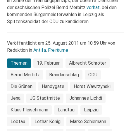
im Sinne der Trennungsprinzips, der oberste Dienstherr
der sächsischen Polizei Bernd Merbitz
vorhat
, bei den
kommenden Bürgermeisterwahlen in Leipzig als
Spitzenkandidat der CDU zu kandidieren.
Veröffentlicht am 25. August 2011 um 10:59 Uhr von
Redaktion in
Antifa
,
Freiräume
Themen
19. Februar
Albrecht Schröter
Bernd Merbitz
Brandanschlag
CDU
Die Grünen
Handygate
Horst Wawrzynski
Jena
JG Stadtmitte
Johannes Lichdi
Klaus Fleischmann
Landtag
Leipzig
Löbtau
Lothar König
Marko Schiemann