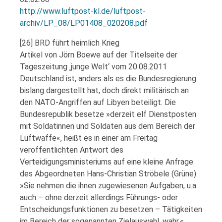
http://www.luftpost-kl.de/luftpost-
archiv/LP_08/LP01408_020208.pdf
[26] BRD führt heimlich Krieg
Artikel von Jörn Boewe auf der Titelseite der
Tageszeitung ‚junge Welt‘ vom 20.08.2011
Deutschland ist, anders als es die Bundesregierung
bislang dargestellt hat, doch direkt militärisch an
den NATO-Angriffen auf Libyen beteiligt. Die
Bundesrepublik besetze »derzeit elf Dienstposten
mit Soldatinnen und Soldaten aus dem Bereich der
Luftwaffe«, heißt es in einer am Freitag
veröffentlichten Antwort des
Verteidigungsministeriums auf eine kleine Anfrage
des Abgeordneten Hans-Christian Ströbele (Grüne).
»Sie nehmen die ihnen zugewiesenen Aufgaben, u.a.
auch – ohne derzeit allerdings Führungs- oder
Entscheidungsfunktionen zu besetzen – Tätigkeiten
im Bereich der sogenannten Zielauswahl, wahr.«